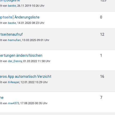
llt von
bastie
, 26.11.2019 10:26 Uhr
ptseite]
Änderungsliste
0
llt von
bastie
, 14.01.2020 08:23 Uhr
tseitenaufruf
12
llt von
hamufari
, 13.03.2025 09:01 Uhr
ertungen ändern/löschen
1
llt von
der_Denny
, 01.03.2022 11:58 Uhr
eros App automatisch Verzicht
16
llt von
X-Reaper
, 12.01.2022 15:29 Uhr
he
7
llt von
mw4373
, 17.08.2020 00:35 Uhr