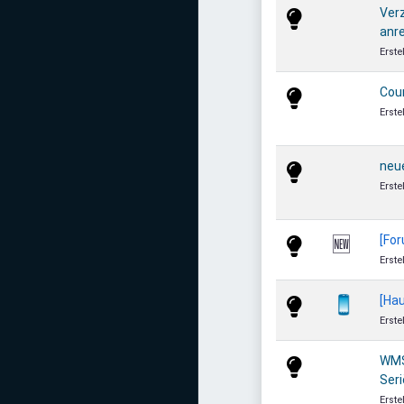
Verz
anr
Erste
Cou
Erste
neue
Erste
[Fo
🆕
Erste
[Hau
📱
Erste
WMS
Seri
Erste