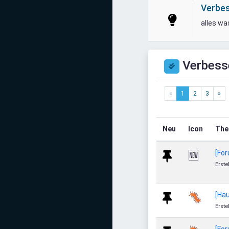
Mediadaten
Verbes
alles wa
Statistiken
Facebook
Verbess
Youtube
«
1
2
3
»
Instagram
Neu
Icon
Th
[Fo
🆕
Erste
[Hau
🐛
Erste
[Fo