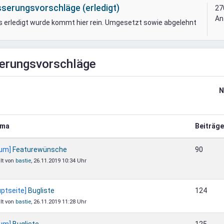
serungsvorschläge (erledigt)
27
An
s erledigt wurde kommt hier rein. Umgesetzt sowie abgelehnt
erungsvorschläge
N
ema
Beiträge
rum]
Featurewünsche
90
llt von
bastie
, 26.11.2019 10:34 Uhr
ptseite]
Bugliste
124
llt von
bastie
, 26.11.2019 11:28 Uhr
rum]
Bugliste
125