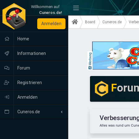
Willkommen auf
-
Cuneros.de!
Board
Cuneros.de
Verbe
Anmelden
Home
Informationen
Werbung
Forum
Registrieren
F
oru
Anmelden
Cuneros.de
Verbesserung
Alles was rund um Cune
Neuigkeiten