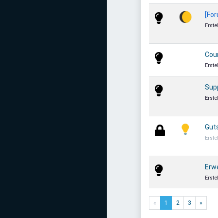
[Fo
🌔
Erste
Cou
Erste
Sup
Erste
Guts
💡
Erste
Erwe
Erste
«
1
2
3
»