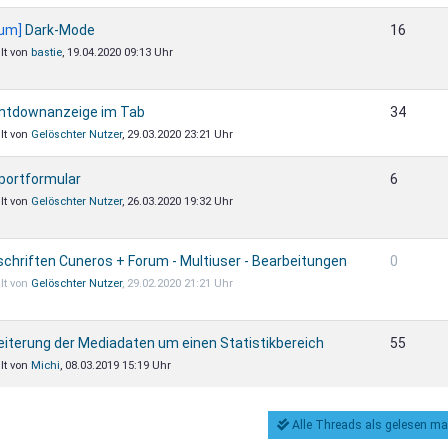
rum]
Dark-Mode
16
llt von
bastie
, 19.04.2020 09:13 Uhr
ntdownanzeige im Tab
34
llt von
Gelöschter Nutzer
, 29.03.2020 23:21 Uhr
portformular
6
llt von
Gelöschter Nutzer
, 26.03.2020 19:32 Uhr
chriften Cuneros + Forum - Multiuser - Bearbeitungen
0
llt von
Gelöschter Nutzer
, 29.02.2020 21:21 Uhr
iterung der Mediadaten um einen Statistikbereich
55
llt von
Michi
, 08.03.2019 15:19 Uhr
Alle Threads als gelesen ma