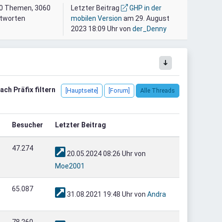
0 Themen, 3060
Letzter Beitrag
GHP in der
tworten
mobilen Version
am 29. August
2023 18:09 Uhr von
der_Denny
ach Präfix filtern
[Hauptseite]
[Forum]
Alle Threads
Besucher
Letzter Beitrag
47.274
20.05.2024 08:26 Uhr von
Moe2001
65.087
31.08.2021 19:48 Uhr von
Andra
78.260