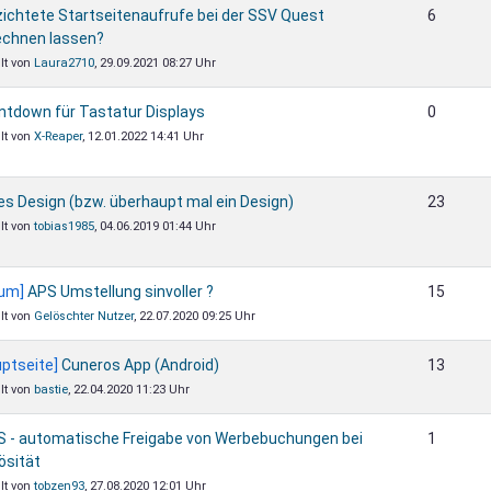
ichtete Startseitenaufrufe bei der SSV Quest
6
echnen lassen?
llt von
Laura2710
, 29.09.2021 08:27 Uhr
ntdown für Tastatur Displays
0
llt von
X-Reaper
, 12.01.2022 14:41 Uhr
s Design (bzw. überhaupt mal ein Design)
23
llt von
tobias1985
, 04.06.2019 01:44 Uhr
rum]
APS Umstellung sinvoller ?
15
llt von
Gelöschter Nutzer
, 22.07.2020 09:25 Uhr
ptseite]
Cuneros App (Android)
13
llt von
bastie
, 22.04.2020 11:23 Uhr
 - automatische Freigabe von Werbebuchungen bei
1
ösität
llt von
tobzen93
, 27.08.2020 12:01 Uhr