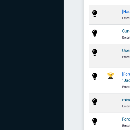
[Hau
Erste
Cune
Erste
Use
Erste
[Fo
🏆
"Ja
Erste
min
Erste
Forc
Erste