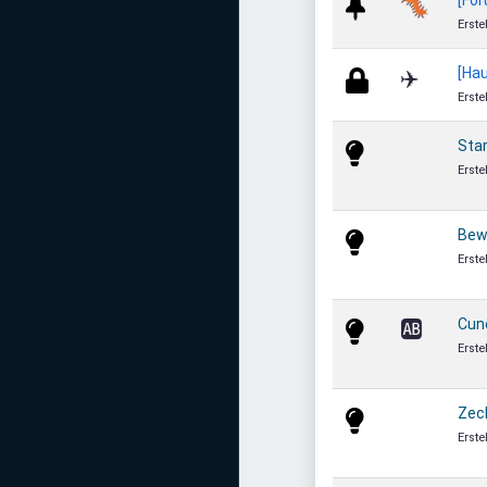
🐛
Erste
[Hau
✈️
Erste
Star
Erste
Bew
Erste
Cun
🆎
Erste
Zec
Erste