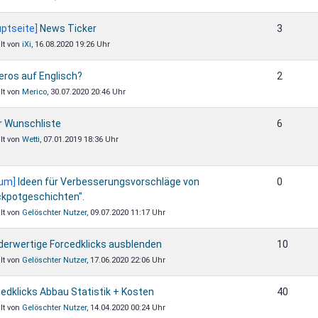
ptseite]
News Ticker
3
llt von
iXi
, 16.08.2020 19:26 Uhr
ros auf Englisch?
2
llt von
Merico
, 30.07.2020 20:46 Uhr
r Wunschliste
6
llt von
Wetti
, 07.01.2019 18:36 Uhr
rum]
Ideen für Verbesserungsvorschläge von
0
ckpotgeschichten".
llt von
Gelöschter Nutzer
, 09.07.2020 11:17 Uhr
derwertige Forcedklicks ausblenden
10
llt von
Gelöschter Nutzer
, 17.06.2020 22:06 Uhr
edklicks Abbau Statistik + Kosten
40
llt von
Gelöschter Nutzer
, 14.04.2020 00:24 Uhr