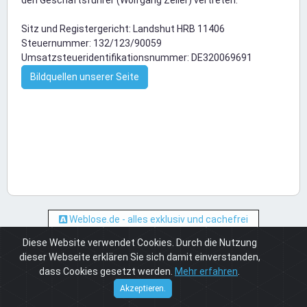
den Geschäftsführer (Wolfgang Zeller) vertreten.
Sitz und Registergericht: Landshut HRB 11406
Steuernummer: 132/123/90059
Umsatzsteueridentifikationsnummer: DE320069691
Bildquellen unserer Seite
×
Hi, du kannst 2 Quests einlösen!
Quests
Weblose.de - alles exklusiv und cachefrei
Diese Website verwendet Cookies. Durch die Nutzung
dieser Webseite erklären Sie sich damit einverstanden,
dass Cookies gesetzt werden.
Mehr erfahren
.
Cuneros
© 2026
Akzeptieren.