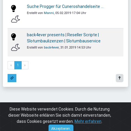
Suche Progger für Cuneroshandelseite ...
Erstellt von
Manni
, 05.02.2019 17:04 Uhr
back4ever presents | Reseller Scripte |
Slotumbaulizenzen | Slotumbauservice
Erstellt von
back4ever
, 31.01.2019 14:53 Uhr
«
1
»
Diese Website verwendet Cookies. Durch die Nutzung
Board
Cuneros 4
Cuneros 4 Programmierung
dieser Webseite erklären Sie sich damit einverstanden,
dass Cookies gesetzt werden.
Mehr erfahren
.
Cuneros
© 2026
Akzeptieren.