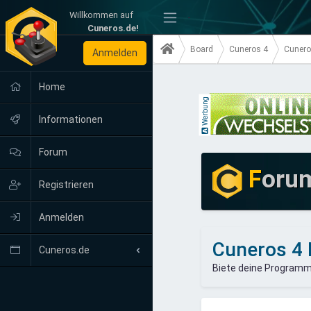
Willkommen auf
-
Cuneros.de!
Board
Cuneros 4
Cunero
Anmelden
Home
Werbung
Informationen
Forum
F
oru
Registrieren
Anmelden
Cuneros 4
Cuneros.de
Biete deine Programm
Neuigkeiten