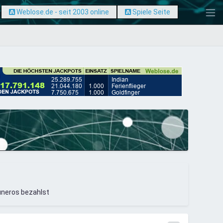
Weblose.de - seit 2003 online
Spiele Seite
uneros bezahlst