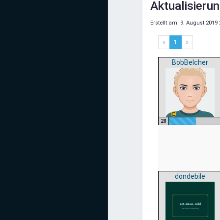
Aktualisieru
Mediadaten
Erstellt am:
9. August 2019 
Statistiken
«
1
»
Facebook
BobBelcher
Youtube
Instagram
28
dondebile