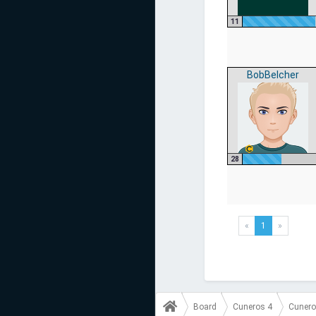
11
BobBelcher
28
«
1
»
Board
Cuneros 4
Cunero