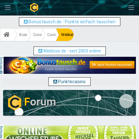
-
Bonustausch.de - Punkte einfach tauschen
Board
Cuneros 4
Cuneros 4 Programmierung
Webkatalog oder ähnliches gesucht muss nic
Weblose.de - seit 2003 online
erbung
Punktecasino
F
orum
erbung