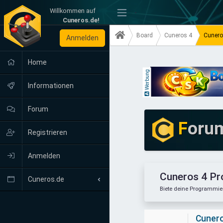
Willkommen auf
-
Cuneros.de!
Board
Cuneros 4
Cunero
Anmelden
Home
Werbung
Informationen
Forum
F
oru
Registrieren
Anmelden
Cuneros 4 P
Cuneros.de
Biete deine Programmie
Neuigkeiten
Cunero