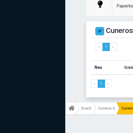
Mediadaten
Papierk
Statistiken
Cuneros
Facebook
Youtube
«
1
»
Instagram
Neu
Icon
«
1
»
Board
Cuneros 4
Cunero