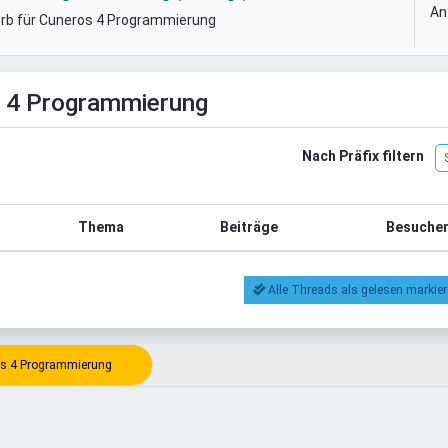
An
orb für Cuneros 4 Programmierung
 4 Programmierung
Nach Präfix filtern
Thema
Beiträge
Besuche
Alle Threads als gelesen markie
s 4 Programmierung