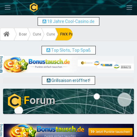
-
18 Jahre Cool-Casino.de
Board
Cuneros 4
Cuneros 4 Programmierung
FWX Patches für PHP7
Top Slots, Top Spaß
erbung
Grillsaison eröffnet!
F
orum
erbung