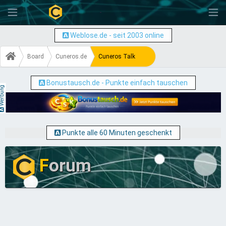
-
Weblose.de - seit 2003 online
Board
Cuneros.de
Cuneros Talk
Bonustausch.de - Punkte einfach tauschen
erbung
Punkte alle 60 Minuten geschenkt
F
orum