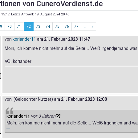
tionen von CuneroVerdienst.de
 15:17
, Letzte Antwort:
19. August 2024 20:45
9
70
71
72
73
74
75
76
77
…
»
von
koriander11
am
21. Februar 2023 11:47
Moin, ich komme nicht mehr auf die Seite... Weiß irgendjemand was,
VG, koriander
von (Gelöschter Nutzer)
am
21. Februar 2023 12:08
koriander11
vor 3 Jahren
Moin, ich komme nicht mehr auf die Seite... Weiß irgendjemand was