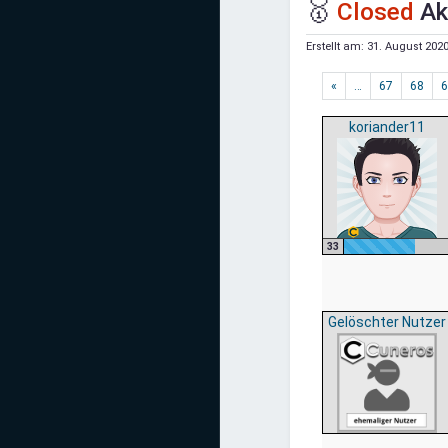
🥇
Closed
Ak
Mediadaten
Erstellt am:
31. August 2020
Statistiken
«
…
67
68
6
Facebook
koriander11
Youtube
Instagram
33
Gelöschter Nutzer