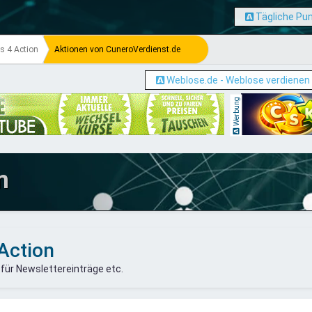
Tägliche Pu
s 4 Action
Aktionen von CuneroVerdienst.de
Weblose.de - Weblose verdienen
Werbung
m
Action
 für Newslettereinträge etc.