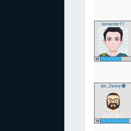
koriander11
33
der_Denny
18