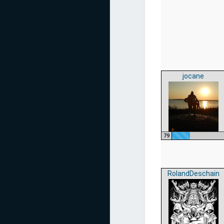
jocane
79
RolandDeschain