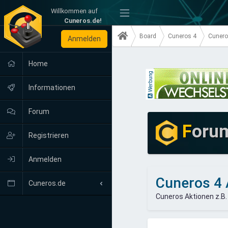
Willkommen auf
-
Cuneros.de!
Board
Cuneros 4
Cunero
Anmelden
Home
Werbung
Informationen
Forum
F
oru
Registrieren
Anmelden
Cuneros 4 
Cuneros.de
Cuneros Aktionen z.B.
Neuigkeiten