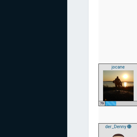
jocane
79
der_Denny