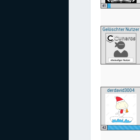
41
Gelöschter Nutzer
derdavid3004
42