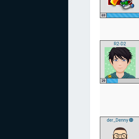
69
R2-D2
29
der_Denny