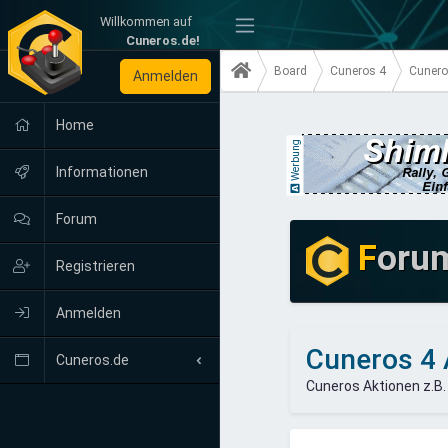
Willkommen auf
-
Cuneros.de!
Board
Cuneros 4
Cunero
Anmelden
Home
Werbung
Informationen
Forum
F
oru
Registrieren
Anmelden
Cuneros 4 
Cuneros.de
Cuneros Aktionen z.B.
Neuigkeiten