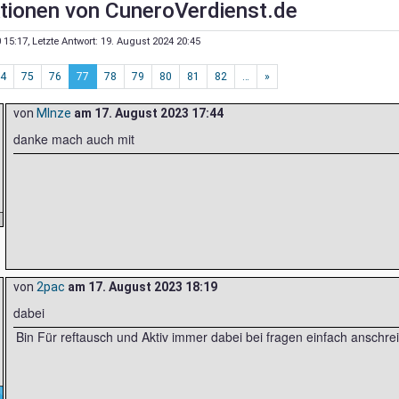
tionen von CuneroVerdienst.de
 15:17
, Letzte Antwort:
19. August 2024 20:45
4
75
76
77
78
79
80
81
82
…
»
von
MInze
am
17. August 2023 17:44
danke mach auch mit
von
2pac
am
17. August 2023 18:19
dabei
Bin Für reftausch und Aktiv immer dabei bei fragen einfach anschre