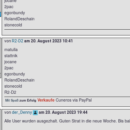
jocane
2pac
egonbundy
RolandDeschain
stonecold
von
R2-D2
am
20. August 2023 10:41
matulla
stattnik
jocane
2pac
egonbundy
RolandDeschain
stonecold
R2-D2
Verkaufe
Cuneros via PayPal
Mit Spaß
zum Erfolg
von
der_Denny
am
20. August 2023 19:44
Alle User wurden ausgezhalt. Guten Strat in die neue Woche. Bis ba