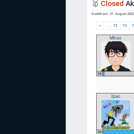
🥇
Closed
Ak
Mediadaten
Erstellt am:
31. August 2020
Statistiken
«
…
72
73
7
Facebook
MInze
Youtube
Instagram
30
2pac
30