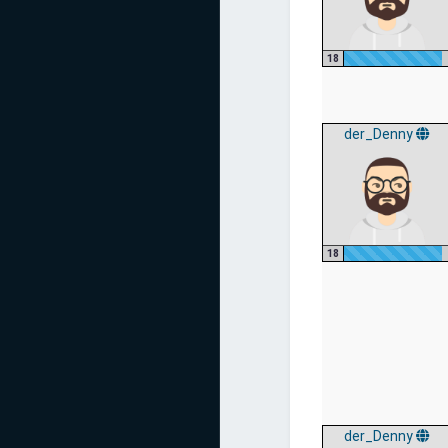
18
der_Denny
18
der_Denny