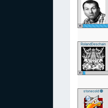
45
RolandDeschain
41
stonecold