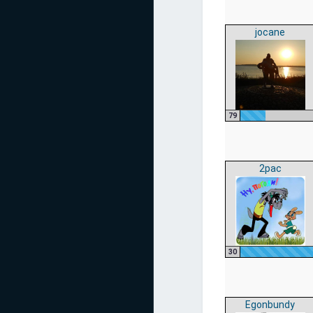
jocane
79
2pac
30
Egonbundy