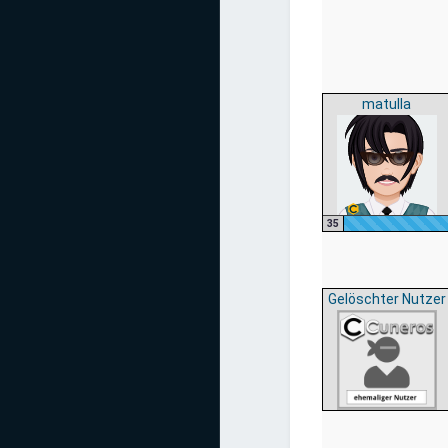
matulla
35
Gelöschter Nutzer