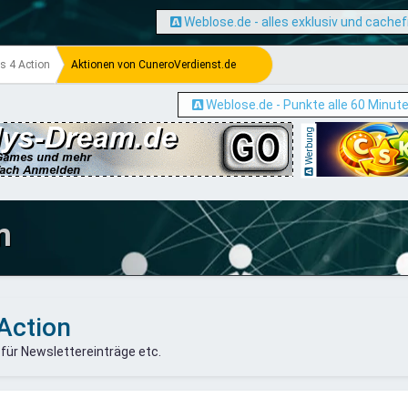
Weblose.de - alles exklusiv und cachef
s 4 Action
Aktionen von CuneroVerdienst.de
Weblose.de - Punkte alle 60 Minut
Werbung
m
Action
 für Newslettereinträge etc.