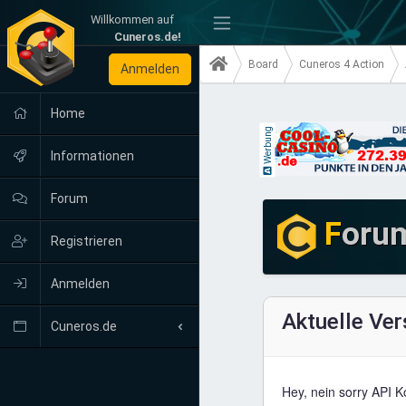
Willkommen auf
-
Cuneros.de!
Board
Cuneros 4 Action
Anmelden
Home
Werbung
Informationen
Forum
F
oru
Registrieren
Anmelden
Aktuelle Ver
Cuneros.de
Neuigkeiten
Hey, nein sorry API 