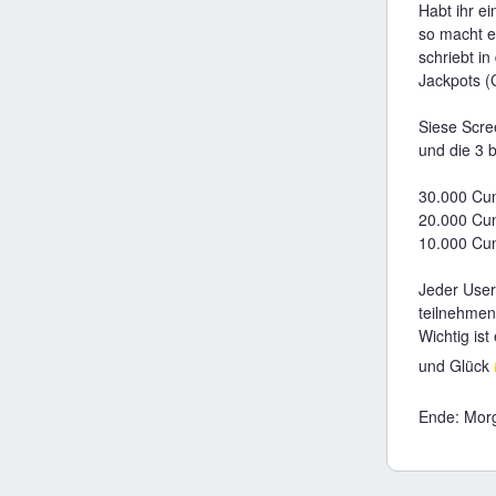
Habt ihr e
so macht 
schriebt i
Jackpots (G
Siese Scre
und die 3 
30.000 Cu
20.000 Cu
10.000 Cu
Jeder User
teilnehmen,
Wichtig ist
und Glück
Ende: Mor