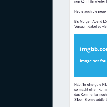
nun könnt ihr wieder f
Mediadaten
Heute auch die neue 
Statistiken
Bis Morgen Abend könn
Facebook
Versucht dabei so vie
Youtube
Instagram
Habt ihr eine gute Kl
so macht einen Komme
das Kommentar noch 
Silber, Bronze addiert