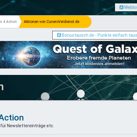
Weblos
s 4 Action
Aktionen von CuneroVerdienst.de
Bonustausch.de - Punkte einfach tau
m
Action
 für Newslettereinträge etc.