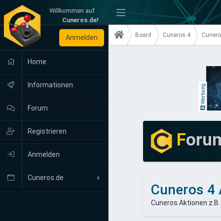
Willkommen auf
-
Cuneros.de!
Board
Cuneros 4
Cunero
Anmelden
Home
Informationen
Werbung
Forum
Registrieren
F
oru
Anmelden
Cuneros.de
Cuneros 4 
Neuigkeiten
Cuneros Aktionen z.B.