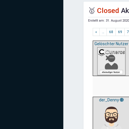
Mediadaten
🥇
Closed
Ak
Statistiken
Erstellt am:
31. August 2020
Facebook
«
…
68
69
7
Youtube
Gelöschter Nutzer
Instagram
der_Denny