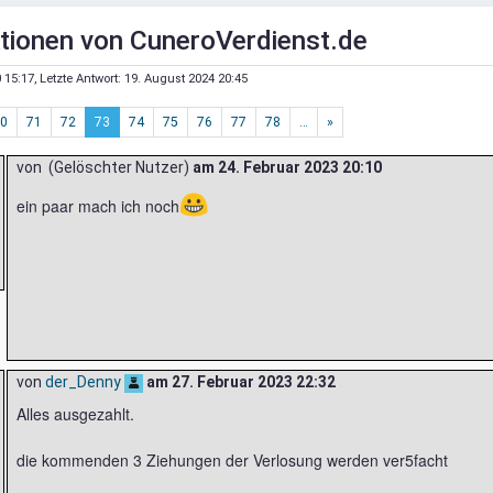
tionen von CuneroVerdienst.de
 15:17
, Letzte Antwort:
19. August 2024 20:45
0
71
72
73
74
75
76
77
78
…
»
von (Gelöschter Nutzer)
am
24. Februar 2023 20:10
😀
ein paar mach ich noch
von
der_Denny
am
27. Februar 2023 22:32
Alles ausgezahlt.
die kommenden 3 Ziehungen der Verlosung werden ver5facht