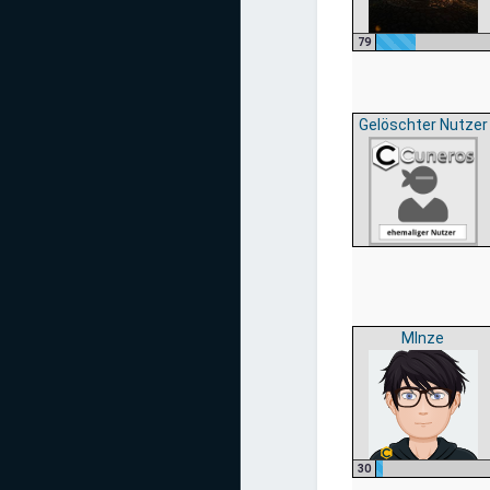
79
Gelöschter Nutzer
MInze
30