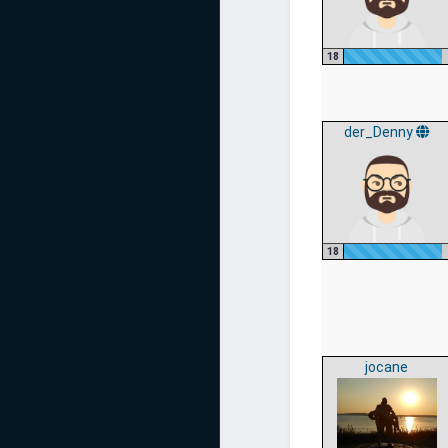
18
der_Denny
18
jocane