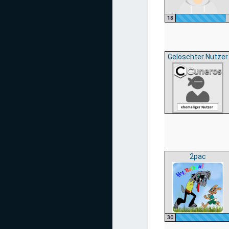
18
Gelöschter Nutzer
2pac
30