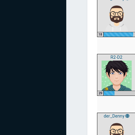
18
R2-D2
29
der_Denny