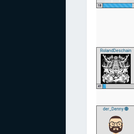
18
RolandDeschain
41
der_Denny