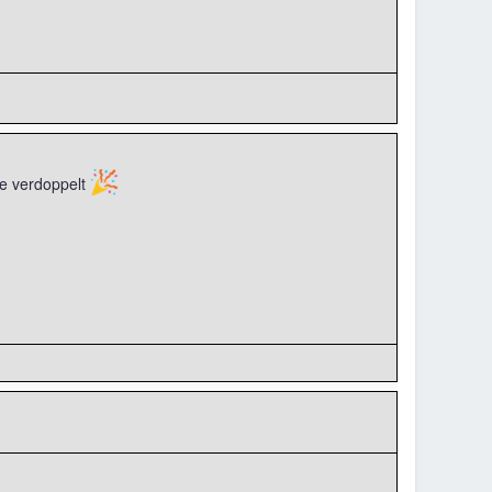
🎉
e verdoppelt