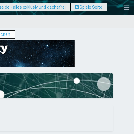
e.de - alles exklusiv und cachefrei
Spiele Seite
schen