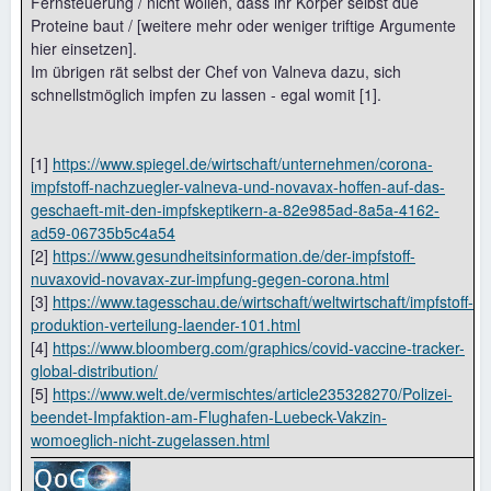
Fernsteuerung / nicht wollen, dass ihr Körper selbst due
Proteine baut / [weitere mehr oder weniger triftige Argumente
hier einsetzen].
Im übrigen rät selbst der Chef von Valneva dazu, sich
schnellstmöglich impfen zu lassen - egal womit [1].
[1]
https://www.spiegel.de/wirtschaft/unternehmen/corona-
impfstoff-nachzuegler-valneva-und-novavax-hoffen-auf-das-
geschaeft-mit-den-impfskeptikern-a-82e985ad-8a5a-4162-
ad59-06735b5c4a54
[2]
https://www.gesundheitsinformation.de/der-impfstoff-
nuvaxovid-novavax-zur-impfung-gegen-corona.html
[3]
https://www.tagesschau.de/wirtschaft/weltwirtschaft/impfstoff-
produktion-verteilung-laender-101.html
[4]
https://www.bloomberg.com/graphics/covid-vaccine-tracker-
global-distribution/
[5]
https://www.welt.de/vermischtes/article235328270/Polizei-
beendet-Impfaktion-am-Flughafen-Luebeck-Vakzin-
womoeglich-nicht-zugelassen.html