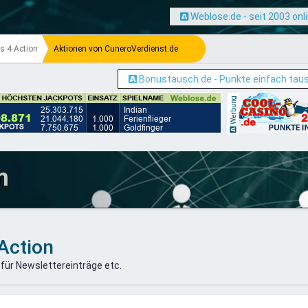
Weblose.de - seit 2003 onl
s 4 Action
Aktionen von CuneroVerdienst.de
Bonustausch.de - Punkte einfach tau
Werbung
m
Action
 für Newslettereinträge etc.