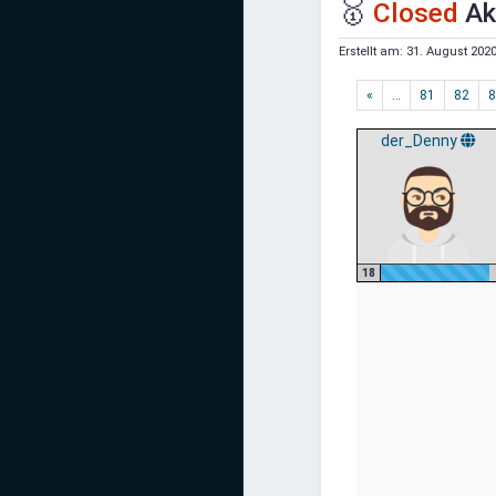
🥇
Closed
Ak
Mediadaten
Erstellt am:
31. August 2020
Statistiken
«
…
81
82
8
Facebook
der_Denny
Youtube
Instagram
18