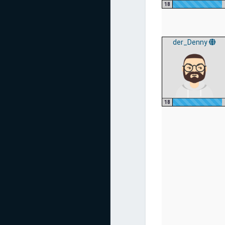
18
der_Denny
18