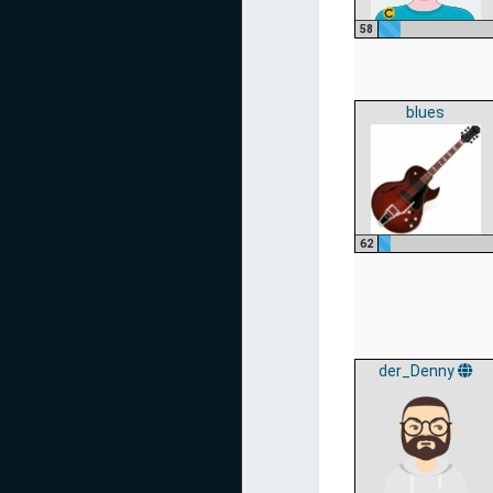
58
blues
62
der_Denny