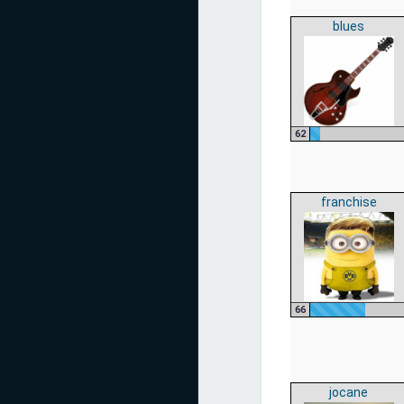
blues
62
franchise
66
jocane