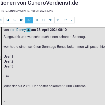
tionen von CuneroVerdienst.de
 15:17
, Letzte Antwort:
19. August 2024 20:45
3
84
85
86
87
88
89
90
91
92
»
von
der_Denny
am
28. April 2024 08:10
Ausgezahlt und wünsche euch einen schönen Sonntag.
wer heute einen schönen Sonntags Bonus bekommen will postet hier
User 1
User 2
User 3
usw
jeder der bis 23:59 Uhr postet bekommt 5.000 Cuneros
.