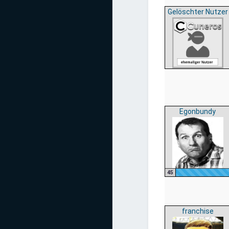
Gelöschter Nutzer
Egonbundy
45
franchise