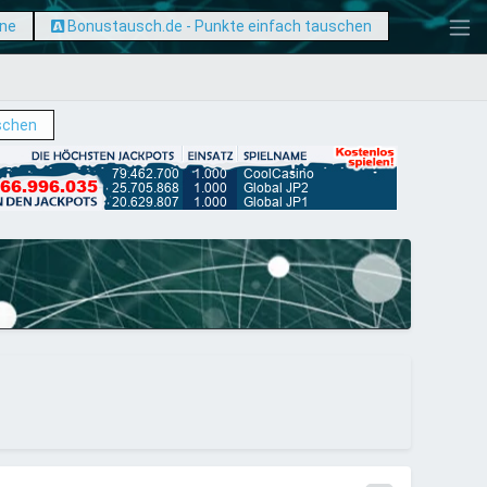
ine
Bonustausch.de - Punkte einfach tauschen
schen