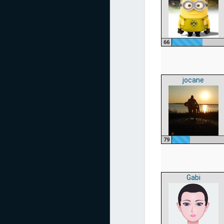
66
jocane
79
Gabi