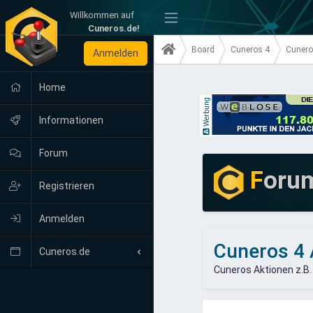
Willkommen auf
-
Cuneros.de!
Board
Cuneros 4
Cunero
Anmelden
Home
Werbung
Informationen
Forum
F
oru
Registrieren
Anmelden
Cuneros 4 
Cuneros.de
Cuneros Aktionen z.B.
Neuigkeiten