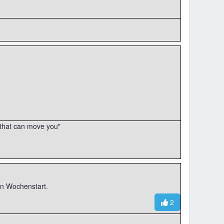
r that can move you"
n Wochenstart.
2