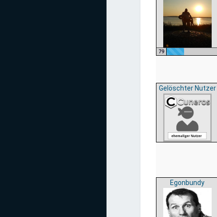
79
Gelöschter Nutzer
Egonbundy