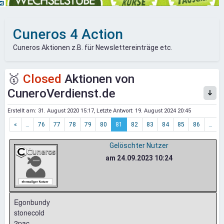
Cuneros 4 Action
Cuneros Aktionen z.B. für Newslettereinträge etc.
🥇
Closed
Aktionen von
CuneroVerdienst.de
Erstellt am:
31. August 2020 15:17
, Letzte Antwort:
19. August 2024 20:45
«
…
76
77
78
79
80
81
82
83
84
85
86
…
»
Gelöschter Nutzer
am 24.09.2023 10:24
Egonbundy
stonecold
2pac