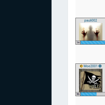
pauli002
14
Moe2001
86