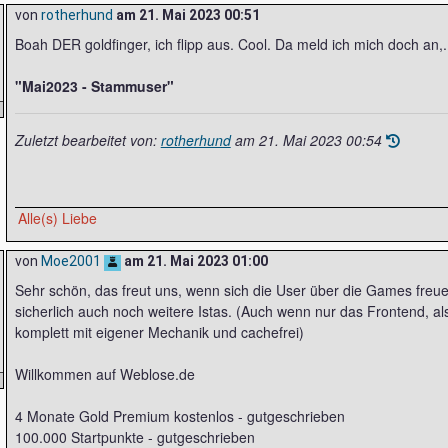
von
rotherhund
am
21. Mai 2023 00:51
Boah DER goldfinger, ich flipp aus. Cool. Da meld ich mich doch an,.
"Mai2023 - Stammuser"
Zuletzt bearbeitet von:
rotherhund
am
21. Mai 2023 00:54
Alle(s) Liebe
von
Moe2001
am
21. Mai 2023 01:00
Sehr schön, das freut uns, wenn sich die User über die Games fr
sicherlich auch noch weitere Istas. (Auch wenn nur das Frontend, also
komplett mit eigener Mechanik und cachefrei)
Willkommen auf Weblose.de
4 Monate Gold Premium kostenlos - gutgeschrieben
100.000 Startpunkte - gutgeschrieben