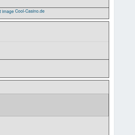
Cool-Casino.de