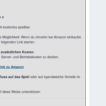
# #
t kostenlos spielbar.
che Möglichkeit: Wenn du ohnehin bei Amazon einkaufst,
folgenden Link starten.
 zusätzlichen Kosten
.
ft, Server- und Betriebskosten zu decken.
ink zu Amazon
fluss auf das Spiel
oder auf irgendwelche Vorteile im
uf diese Weise unterstützen