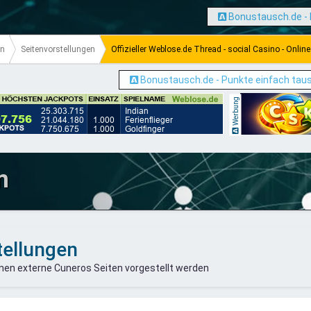
Bonustausch.de - 
en
Seitenvorstellungen
Offizieller Weblose.de Thread - social Casino - Online
Bonustausch.de - Punkte einfach tau
Werbung
m
tellungen
nen externe Cuneros Seiten vorgestellt werden