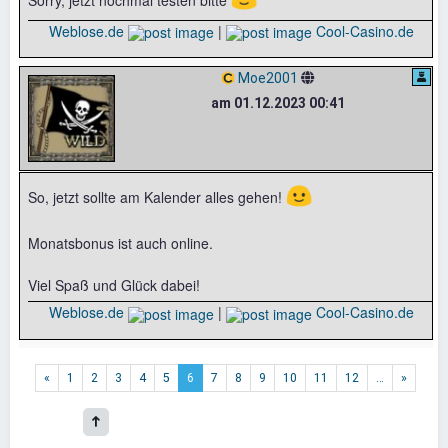
Weblose.de
|
Cool-Casino.de
Moe2001
am 01.12.2023 00:41
🙂
So, jetzt sollte am Kalender alles gehen!
Monatsbonus ist auch online.
Viel Spaß und Glück dabei!
Weblose.de
|
Cool-Casino.de
«
1
2
3
4
5
6
7
8
9
10
11
12
…
»