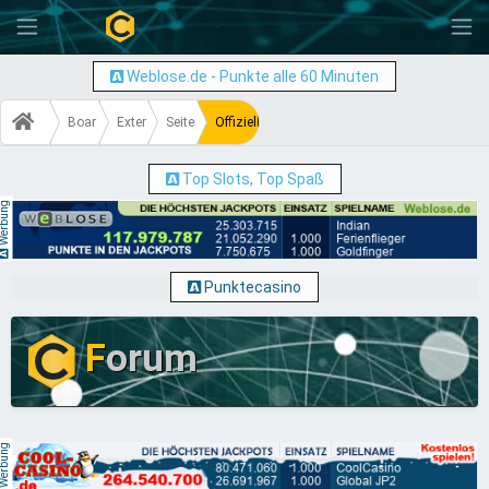
-
Weblose.de - Punkte alle 60 Minuten
Board
Externe Cuneros Seiten
Seitenvorstellungen
Offizieller Weblose.de Thread - social Casino -
Top Slots, Top Spaß
erbung
Punktecasino
F
orum
erbung