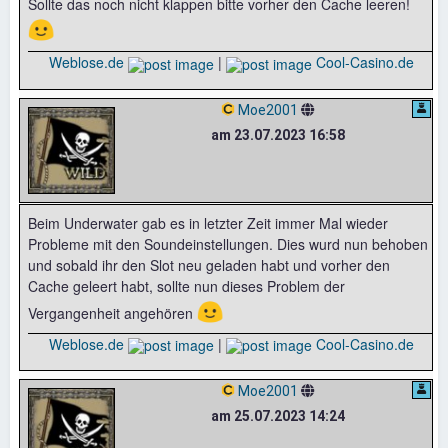
Sollte das noch nicht klappen bitte vorher den Cache leeren!
🙂
Weblose.de
|
Cool-Casino.de
Moe2001
am 23.07.2023 16:58
Beim Underwater gab es in letzter Zeit immer Mal wieder
Probleme mit den Soundeinstellungen. Dies wurd nun behoben
und sobald ihr den Slot neu geladen habt und vorher den
Cache geleert habt, sollte nun dieses Problem der
🙂
Vergangenheit angehören
Weblose.de
|
Cool-Casino.de
Moe2001
am 25.07.2023 14:24