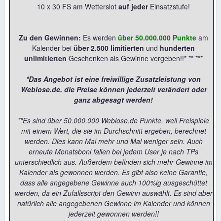
10 x 30 FS am Wetterslot
auf jeder
Einsatzstufe!
Zu den Gewinnen:
Es werden
über 50.000.000 Punkte
am
Kalender bei
über 2.500 limitierten
und
hunderten
unlimitierten
Geschenken als Gewinne vergeben!!* ** ***
*Das Angebot ist eine freiwillige Zusatzleistung von
Weblose.de, die Preise können jederzeit verändert oder
ganz abgesagt werden!
**Es sind über 50.000.000 Weblose.de Punkte, weil Freispiele
mit einem Wert, die sie im Durchschnitt ergeben, berechnet
werden. Dies kann Mal mehr und Mal weniger sein. Auch
erneute Monatsboni fallen bei jedem User je nach TPs
unterschiedlich aus. Außerdem befinden sich mehr Gewinne im
Kalender als gewonnen werden. Es gibt also keine Garantie,
dass alle angegebene Gewinne auch 100%ig ausgeschüttet
werden, da ein Zufallsscript den Gewinn auswählt. Es sind aber
natürlich alle angegebenen Gewinne im Kalender und können
jederzeit gewonnen werden!!