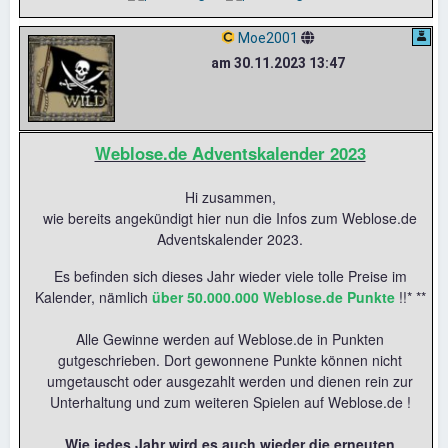
Moe2001
am 30.11.2023 13:47
Weblose.de Adventskalender 2023
Hi zusammen,
wie bereits angekündigt hier nun die Infos zum Weblose.de
Adventskalender 2023.
Es befinden sich dieses Jahr wieder viele tolle Preise im
Kalender, nämlich
über 50.000.000 Weblose.de Punkte
!!* **
Alle Gewinne werden auf Weblose.de in Punkten
gutgeschrieben. Dort gewonnene Punkte können nicht
umgetauscht oder ausgezahlt werden und dienen rein zur
Unterhaltung und zum weiteren Spielen auf Weblose.de !
Wie jedes Jahr wird es auch wieder die erneuten