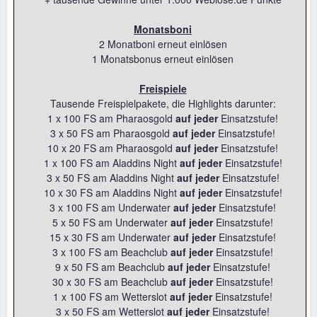
Monatsboni
2 Monatboni erneut einlösen
1 Monatsbonus erneut einlösen
Freispiele
Tausende Freispielpakete, die Highlights darunter:
1 x 100 FS am Pharaosgold
auf jeder
Einsatzstufe!
3 x 50 FS am Pharaosgold
auf jeder
Einsatzstufe!
10 x 20 FS am Pharaosgold
auf jeder
Einsatzstufe!
1 x 100 FS am Aladdins Night
auf jeder
Einsatzstufe!
3 x 50 FS am Aladdins Night
auf jeder
Einsatzstufe!
10 x 30 FS am Aladdins Night
auf jeder
Einsatzstufe!
3 x 100 FS am Underwater
auf jeder
Einsatzstufe!
5 x 50 FS am Underwater
auf jeder
Einsatzstufe!
15 x 30 FS am Underwater
auf jeder
Einsatzstufe!
3 x 100 FS am Beachclub
auf jeder
Einsatzstufe!
9 x 50 FS am Beachclub
auf jeder
Einsatzstufe!
30 x 30 FS am Beachclub
auf jeder
Einsatzstufe!
1 x 100 FS am Wetterslot
auf jeder
Einsatzstufe!
3 x 50 FS am Wetterslot
auf jeder
Einsatzstufe!