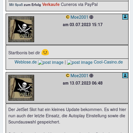
Verkaufe
Cuneros via PayPal
Mit Spaß
zum Erfolg
Moe2001
am 03.07.2023 15:17
🙂
Startbonis bei dir
Weblose.de
|
Cool-Casino.de
Moe2001
am 13.07.2023 06:48
Der JetSet Slot hat ein kleines Update bekommen. Es wird hier
nun auch der letzte Einsatz, die Autoplay Einstellung sowie die
Soundauswahl gespeichert.