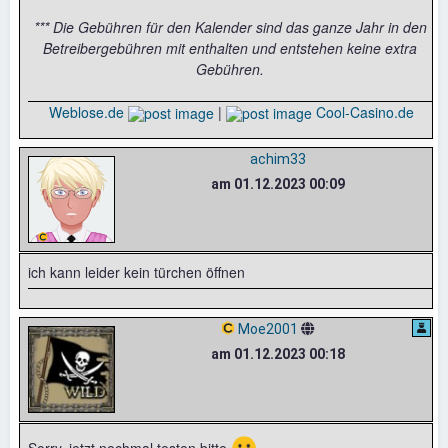
*** Die Gebühren für den Kalender sind das ganze Jahr in den
Betreibergebühren mit enthalten und entstehen keine extra
Gebühren.
Weblose.de
|
Cool-Casino.de
achim33
am 01.12.2023 00:09
ich kann leider kein türchen öffnen
Moe2001
am 01.12.2023 00:18
🙂
Sorry, jetzt nochmal testen bitte