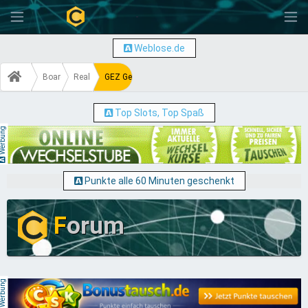
-
Weblose.de
Board
Real World
GEZ Gebühren - Abschaffen ja oder nein?
Top Slots, Top Spaß
erbung
Punkte alle 60 Minuten geschenkt
F
orum
erbung