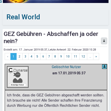
Real World
GEZ Gebühren - Abschaffen ja oder
nein?
Erstellt am:
17. Januar 2019 05:37
, Letzte Antwort:
22. Februar 2020 15:28
«
1
2
3
4
5
6
7
8
9
10
11
12
…
»
Gelöschter Nutzer
am 17.01.2019 05:37
Ich finde, dass die GEZ Gebühren abgeschafft werden sollten.
Ich brauche sie nicht! Alle Sender schaffen ihre Finanzierung
durch Werbung nur die Öffentlich Rechtlichen Sender nicht.