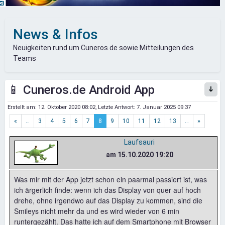
News & Infos
Neuigkeiten rund um Cuneros.de sowie Mitteilungen des
Teams
📱 Cuneros.de Android App
Erstellt am:
12. Oktober 2020 08:02
, Letzte Antwort:
7. Januar 2025 09:37
«
…
3
4
5
6
7
8
9
10
11
12
13
…
»
Laufsauri
am 15.10.2020 19:20
Was mir mit der App jetzt schon ein paarmal passiert ist, was
ich ärgerlich finde: wenn ich das Display von quer auf hoch
drehe, ohne irgendwo auf das Display zu kommen, sind die
Smileys nicht mehr da und es wird wieder von 6 min
runtergezählt. Das hatte ich auf dem Smartphone mit Browser