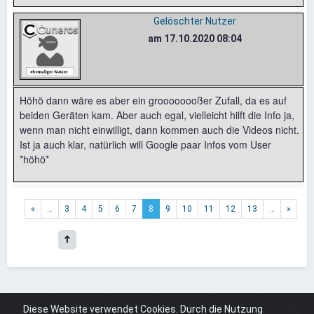
Gelöschter Nutzer
am 17.10.2020 08:04
Höhö dann wäre es aber ein groooooooßer Zufall, da es auf
beiden Geräten kam. Aber auch egal, vielleicht hilft die Info ja,
wenn man nicht einwilligt, dann kommen auch die Videos nicht.
Ist ja auch klar, natürlich will Google paar Infos vom User
*höhö*
«
…
3
4
5
6
7
8
9
10
11
12
13
…
»
Diese Website verwendet Cookies. Durch die Nutzung
Board
Cuneros.de
News & Infos
Cuneros.de Android App