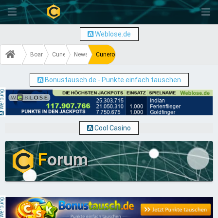
-
Weblose.de
Board
Cuneros.de
News & Infos
Cuneros.de Android App
Bonustausch.de - Punkte einfach tauschen
erbung
Cool Casino
F
orum
erbung