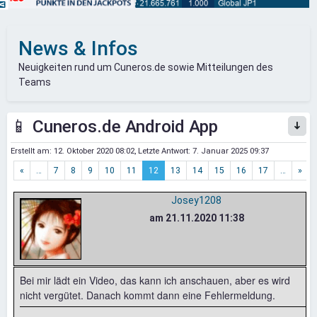
News & Infos
Neuigkeiten rund um Cuneros.de sowie Mitteilungen des
Teams
📱 Cuneros.de Android App
Erstellt am:
12. Oktober 2020 08:02
, Letzte Antwort:
7. Januar 2025 09:37
«
…
7
8
9
10
11
12
13
14
15
16
17
…
»
Josey1208
am 21.11.2020 11:38
Bei mir lädt ein Video, das kann ich anschauen, aber es wird
nicht vergütet. Danach kommt dann eine Fehlermeldung.