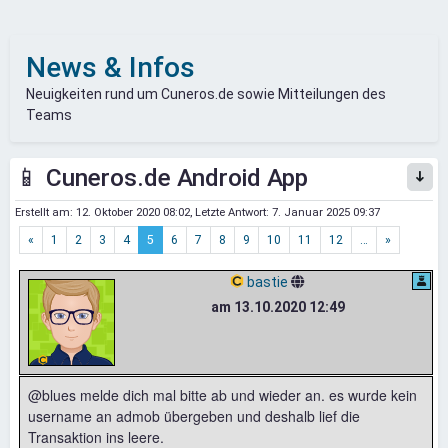
News & Infos
Neuigkeiten rund um Cuneros.de sowie Mitteilungen des
Teams
📱 Cuneros.de Android App
Erstellt am:
12. Oktober 2020 08:02
, Letzte Antwort:
7. Januar 2025 09:37
«
1
2
3
4
5
6
7
8
9
10
11
12
…
»
bastie
am 13.10.2020 12:49
@blues melde dich mal bitte ab und wieder an. es wurde kein
username an admob übergeben und deshalb lief die
Transaktion ins leere.