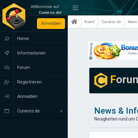
Willkommen auf
-
Cuneros.de!
Board
Cuneros.de
News 
Anmelden
Home
Werbung
Informationen
Forum
F
oru
Registrieren
Anmelden
News & Inf
Cuneros.de
Neuigkeiten rund um 
Neuigkeiten