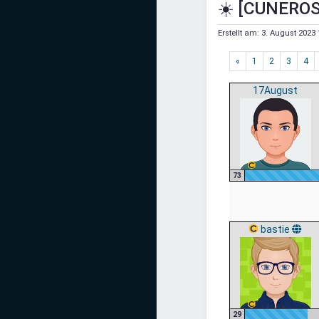
☀️ [CUNEROS
Mediadaten
Erstellt am:
3. August 2023 
Statistiken
«
1
2
3
4
Facebook
17August
Youtube
Instagram
73
bastie
29