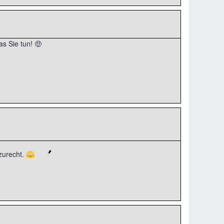
as Sie tun! 🤑
zurecht. 😳