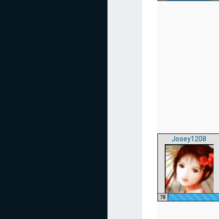
Josey1208
78