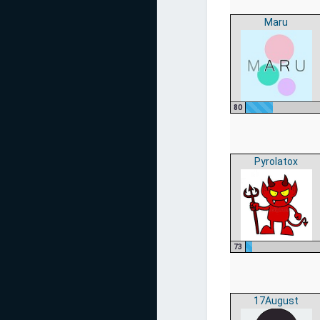
Maru
80
Pyrolatox
73
17August