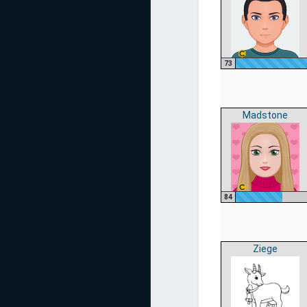
73
Madstone
84
Ziege