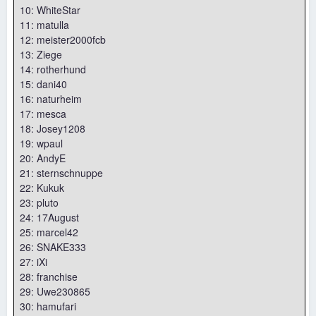
10: WhiteStar
11: matulla
12: meister2000fcb
13: Ziege
14: rotherhund
15: dani40
16: naturheim
17: mesca
18: Josey1208
19: wpaul
20: AndyE
21: sternschnuppe
22: Kukuk
23: pluto
24: 17August
25: marcel42
26: SNAKE333
27: iXi
28: franchise
29: Uwe230865
30: hamufari