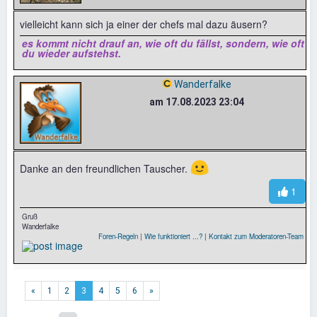
vielleicht kann sich ja einer der chefs mal dazu äusern?
es kommt nicht drauf an, wie oft du fällst, sondern, wie oft
du wieder aufstehst.
Wanderfalke
am 17.08.2023 23:04
🙂
Danke an den freundlichen Tauscher.
1
Gruß
Wanderfalke
Foren-Regeln
|
Wie funktioniert ...?
|
Kontakt zum Moderatoren-Team
«
1
2
3
4
5
6
»