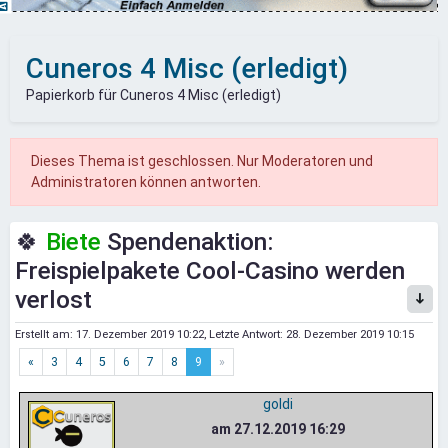
Cuneros 4 Misc (erledigt)
Papierkorb für Cuneros 4 Misc (erledigt)
Dieses Thema ist geschlossen. Nur Moderatoren und
Administratoren können antworten.
🍀
Biete
Spendenaktion:
Freispielpakete Cool-Casino werden
verlost
Erstellt am:
17. Dezember 2019 10:22
, Letzte Antwort:
28. Dezember 2019 10:15
«
3
4
5
6
7
8
9
»
goldi
am 27.12.2019 16:29