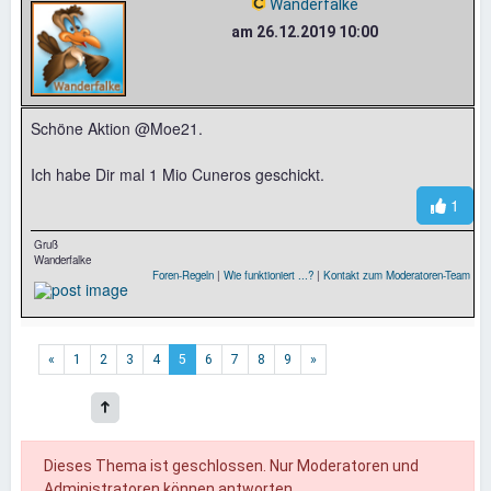
Wanderfalke
am 26.12.2019 10:00
Schöne Aktion @Moe21.
Ich habe Dir mal 1 Mio Cuneros geschickt.
1
Gruß
Wanderfalke
Foren-Regeln
|
Wie funktioniert ...?
|
Kontakt zum Moderatoren-Team
«
1
2
3
4
5
6
7
8
9
»
Dieses Thema ist geschlossen. Nur Moderatoren und
Administratoren können antworten.