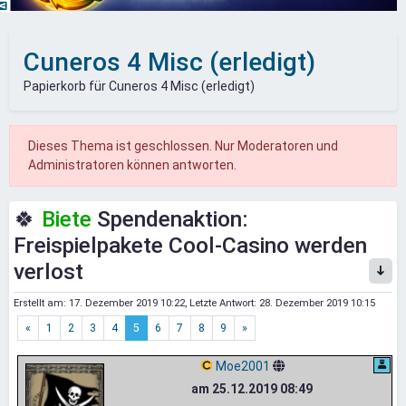
Cuneros 4 Misc (erledigt)
Papierkorb für Cuneros 4 Misc (erledigt)
Dieses Thema ist geschlossen. Nur Moderatoren und
Administratoren können antworten.
🍀
Biete
Spendenaktion:
Freispielpakete Cool-Casino werden
verlost
Erstellt am:
17. Dezember 2019 10:22
, Letzte Antwort:
28. Dezember 2019 10:15
«
1
2
3
4
5
6
7
8
9
»
Moe2001
am 25.12.2019 08:49