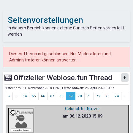
Seitenvorstellungen
In diesem Bereich können externe Cuneros Seiten vorgestellt
werden
Dieses Thema ist geschlossen. Nur Moderatoren und
Administratoren können antworten.
🎰 Offizieller Weblose.fun Thread
Erstellt am:
31. Dezember 2018 12:51
, Letzte Antwort:
26. April 2025 10:57
«
…
64
65
66
67
68
69
70
71
72
73
74
…
»
Gelöschter Nutzer
am 06.12.2020 15:09