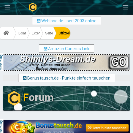
-
Weblose.de - seit 2003 online
Board
Externe Cuneros Seiten
Seitenvorstellungen
Offizieller Weblose.fun Thread
Amazon Cuneros Link
erbung
Bonustausch.de - Punkte einfach tauschen
F
orum
erbung