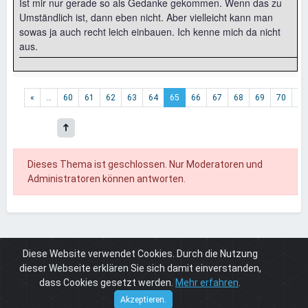
Ist mir nur gerade so als Gedanke gekommen. Wenn das zu
Umständlich ist, dann eben nicht. Aber vielleicht kann man
sowas ja auch recht leich einbauen. Ich kenne mich da nicht
aus.
«
…
60
61
62
63
64
65
66
67
68
69
70
…
Dieses Thema ist geschlossen. Nur Moderatoren und
Administratoren können antworten.
Diese Website verwendet Cookies. Durch die Nutzung
Board
Externe Cuneros Seiten
Seitenvorstellungen
Offizieller Weblose.fun Thread
dieser Webseite erklären Sie sich damit einverstanden,
dass Cookies gesetzt werden.
Mehr erfahren
.
Cuneros
© 2026
Akzeptieren.