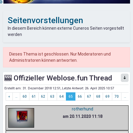
Seitenvorstellungen
In diesem Bereich können externe Cuneros Seiten vorgestellt
werden
Dieses Thema ist geschlossen. Nur Moderatoren und
Administratoren können antworten.
🎰 Offizieller Weblose.fun Thread
Erstellt am:
31. Dezember 2018 12:51
, Letzte Antwort:
26. April 2025 10:57
«
…
60
61
62
63
64
65
66
67
68
69
70
…
»
rotherhund
am 20.11.2020 11:18