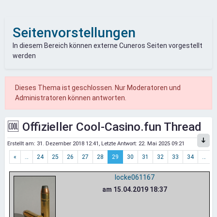
Seitenvorstellungen
In diesem Bereich können externe Cuneros Seiten vorgestellt
werden
Dieses Thema ist geschlossen. Nur Moderatoren und
Administratoren können antworten.
🆒 Offizieller Cool-Casino.fun Thread
Erstellt am:
31. Dezember 2018 12:41
, Letzte Antwort:
22. Mai 2025 09:21
«
…
24
25
26
27
28
29
30
31
32
33
34
…
»
locke061167
am 15.04.2019 18:37