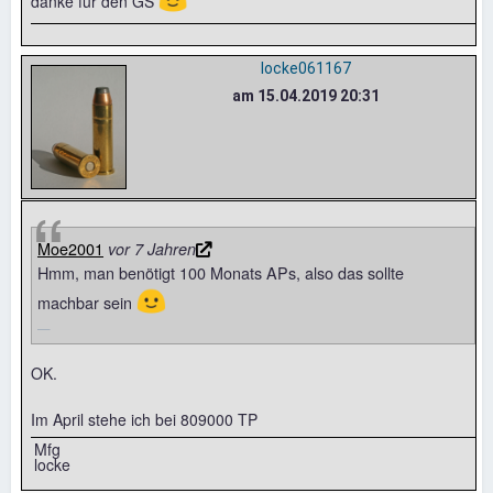
🙂
danke für den GS
locke061167
am 15.04.2019 20:31
Moe2001
vor 7 Jahren
Hmm, man benötigt 100 Monats APs, also das sollte
🙂
machbar sein
OK.
Im April stehe ich bei 809000 TP
Mfg
locke