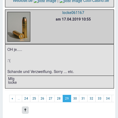
Weblose.de
|
Cool-Casino.de
locke061167
am 17.04.2019 10:55
OH je.....
:'(
Schande und Verzweiflung. Sorry ... etc.
Mfg
locke
«
…
24
25
26
27
28
29
30
31
32
33
34
…