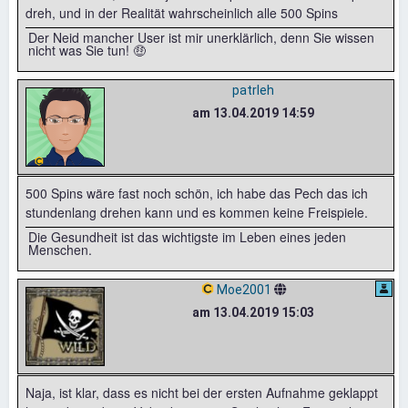
dreh, und in der Realität wahrscheinlich alle 500 Spins
Der Neid mancher User ist mir unerklärlich, denn Sie wissen
nicht was Sie tun! 🤑
patrleh
am 13.04.2019 14:59
500 Spins wäre fast noch schön, ich habe das Pech das ich
stundenlang drehen kann und es kommen keine Freispiele.
Die Gesundheit ist das wichtigste im Leben eines jeden
Menschen.
Moe2001
am 13.04.2019 15:03
Naja, ist klar, dass es nicht bei der ersten Aufnahme geklappt