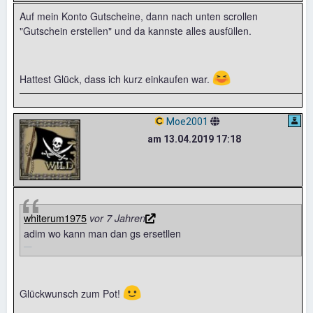
Auf mein Konto Gutscheine, dann nach unten scrollen
"Gutschein erstellen" und da kannste alles ausfüllen.
😆
Hattest Glück, dass ich kurz einkaufen war.
Moe2001
am 13.04.2019 17:18
whiterum1975
vor 7 Jahren
adim wo kann man dan gs ersetllen
🙂
Glückwunsch zum Pot!