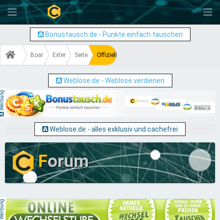
-
Bonustausch.de - Punkte einfach tauschen
Board
Externe Cuneros Seiten
Seitenvorstellungen
Offizieller Cool-Casino.fun Thread
Weblose.de - Weblose verdienen
erbung
Weblose.de - alles exklusiv und cachefrei
F
orum
erbung