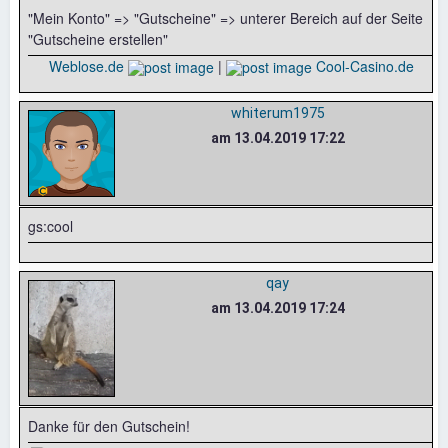
"Mein Konto" => "Gutscheine" => unterer Bereich auf der Seite
"Gutscheine erstellen"
Weblose.de
|
Cool-Casino.de
whiterum1975
am 13.04.2019 17:22
gs:cool
qay
am 13.04.2019 17:24
Danke für den Gutschein!