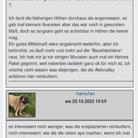
?
Ich fand die bisherigen Höhen durchaus als angemessen, es
gab mal kleinere Ausreiser aber das war noch in gesundem
Maß, doch so langsam geht es scheinbar in Höhen die keiner
mag.
Ein gutes Mittelmaß wäre angebracht weiterhin, aber ich
befürchte, es läuft mehr und mehr auf die "Bezahlschiene"
raus. Ich hab mir ja vor einigen Monaten auch mal ein kleines
Paket gegönnt, weil nebenbei daddeln ganz ok für mich ist, ich
möchte nicht wissen was diejenigen, die die Aktivralley
anführen hier reinbuttern.
hamufari
am 20.10.2023 19:59
es interessiert mich weniger, was die erstplazierten reinbuttern,
mich interessiert, wie die die vielen aps machen. wenn ich mal