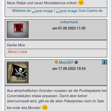
🙂
Neue Rallye und neuer Monatsbonus online!
Weblose.de
|
Cool-Casino.de
rotherhund
am 01.09.2023 11:03
Danke Moe
Alle(s) Liebe
Moe2001
am 17.09.2023 10:34
Aus wirtschaftlichen Gründen mussten wir die Punktepakete bei
Cuneroskäufen etwas anpassen. Damit aber keiner
überrummpelt wird, gibt es die alten Paketpreise noch im Sale
🙂
bis ende des Monats!