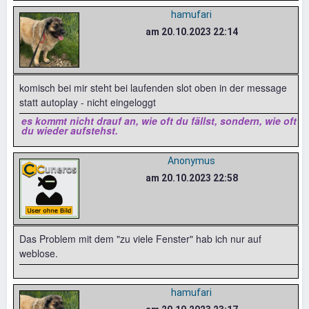
hamufari
am 20.10.2023 22:14
komisch bei mir steht bei laufenden slot oben in der message
statt autoplay - nicht eingeloggt
es kommt nicht drauf an, wie oft du fällst, sondern, wie oft
du wieder aufstehst.
Anonymus
am 20.10.2023 22:58
Das Problem mit dem "zu viele Fenster" hab ich nur auf
weblose.
hamufari