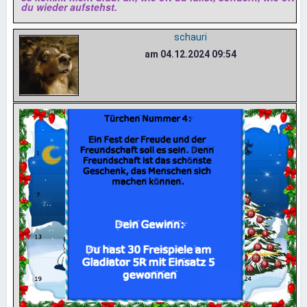
du wieder aufstehst.
schauri
am 04.12.2024 09:54