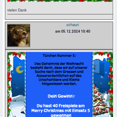
vielen Dank
schauri
am 05.12.2024 10:40