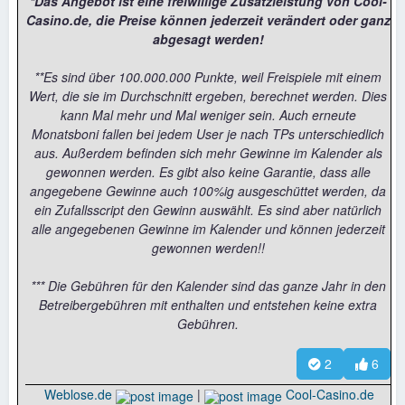
*Das Angebot ist eine freiwillige Zusatzleistung von Cool-
Casino.de, die Preise können jederzeit verändert oder ganz
abgesagt werden!
**Es sind über 100.000.000 Punkte, weil Freispiele mit einem
Wert, die sie im Durchschnitt ergeben, berechnet werden. Dies
kann Mal mehr und Mal weniger sein. Auch erneute
Monatsboni fallen bei jedem User je nach TPs unterschiedlich
aus. Außerdem befinden sich mehr Gewinne im Kalender als
gewonnen werden. Es gibt also keine Garantie, dass alle
angegebene Gewinne auch 100%ig ausgeschüttet werden, da
ein Zufallsscript den Gewinn auswählt. Es sind aber natürlich
alle angegebenen Gewinne im Kalender und können jederzeit
gewonnen werden!!
*** Die Gebühren für den Kalender sind das ganze Jahr in den
Betreibergebühren mit enthalten und entstehen keine extra
Gebühren.
2
6
Weblose.de
|
Cool-Casino.de