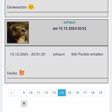
😉
Dankeschön
schauri
am 13.12.2024 20:52
13.12.2024 - 20:51:20
schauri
900 Punkte erhalten
🎁
Danke
«
…
9
10
11
12
13
14
15
16
17
18
19
…