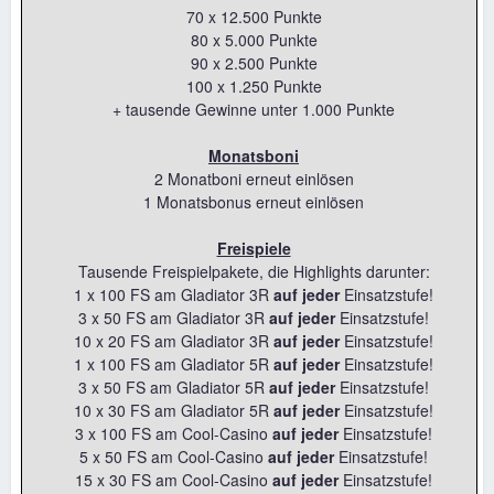
70 x 12.500 Punkte
80 x 5.000 Punkte
90 x 2.500 Punkte
100 x 1.250 Punkte
+ tausende Gewinne unter 1.000 Punkte
Monatsboni
2 Monatboni erneut einlösen
1 Monatsbonus erneut einlösen
Freispiele
Tausende Freispielpakete, die Highlights darunter:
1 x 100 FS am Gladiator 3R
auf jeder
Einsatzstufe!
3 x 50 FS am Gladiator 3R
auf jeder
Einsatzstufe!
10 x 20 FS am Gladiator 3R
auf jeder
Einsatzstufe!
1 x 100 FS am Gladiator 5R
auf jeder
Einsatzstufe!
3 x 50 FS am Gladiator 5R
auf jeder
Einsatzstufe!
10 x 30 FS am Gladiator 5R
auf jeder
Einsatzstufe!
3 x 100 FS am Cool-Casino
auf jeder
Einsatzstufe!
5 x 50 FS am Cool-Casino
auf jeder
Einsatzstufe!
15 x 30 FS am Cool-Casino
auf jeder
Einsatzstufe!