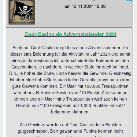
am 13.11.2024 15:38
Cool-Casino.de Adventskalender 2024
Auch auf Cool-Casino.de gibt es einen Adventskalender. Da
dieser eine Belohnung für die Aktivität im Jahr 2024 und somit
eine Art Jahresbonus ist, unterscheidet der Kalender bei den
Geschenken, je nachdem, in welcher Stufe ihr euch befindet.
D.h., je höher die Stufe, umso besser die Gewinne. Gleichzeitig
ist aber eine hohe Stufe auch keine Garantie, dass nur extrem
gute Gewinne kommen. Ein User mit 100.000 Treuepunkten
wird aber z.B. keinen Gewinn von "10 Punkten" bekommen
können und ein User mit 0 Treuepunkten wird auch keinen
Gewinn von "100 Freispielen auf 1.000 Punkten Einsatz"
bekommen können.
Alle Gewinne werden auf Cool-Casino.de in Punkten
gutgeschrieben. Dort gewonnene Punkte können nicht