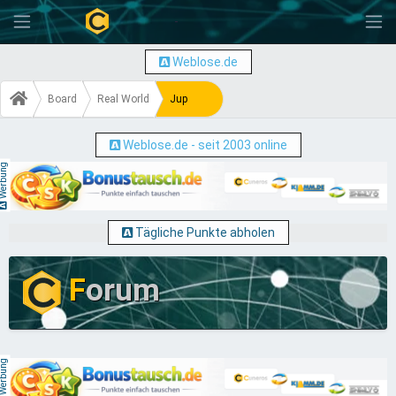
-
Weblose.de
Board
Real World
Jup
Weblose.de - seit 2003 online
erbung
Tägliche Punkte abholen
F
orum
erbung