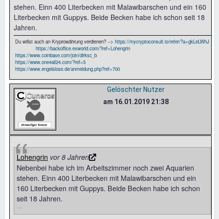
stehen. Einn 400 Literbecken mit Malawibarschen und ein 160
Literbecken mit Guppys. Beide Becken habe ich schon seit 18
Jahren.
Du willst auch an Kryprowährung verdienen? -->
https://mycryptoconsult.io/refer/?a=gkLeLWhJ
https://backoffice.exworld.com/?ref=Lohengrin
https://www.coinbase.com/join/dirksc_b
https://www.one4all24.com/?ref=5
https://www.engelslose.de/anmeldung.php?ref=700
Gelöschter Nutzer
am 16.01.2019 21:38
Lohengrin
vor 8 Jahren
Nebenbei habe ich im Arbeitszimmer noch zwei Aquarien
stehen. Einn 400 Literbecken mit Malawibarschen und ein
160 Literbecken mit Guppys. Beide Becken habe ich schon
seit 18 Jahren.