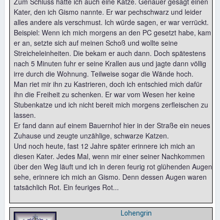
Zum Schluss hatte ich auch eine Katze. Genauer gesagt einen
Kater, den ich Gismo nannte. Er war pechschwarz und leider
alles andere als verschmust. Ich würde sagen, er war verrückt.
Beispiel: Wenn ich mich morgens an den PC gesetzt habe, kam
er an, setzte sich auf meinen Schoß und wollte seine
Streicheleinheiten. Die bekam er auch dann. Doch spätestens
nach 5 Minuten fuhr er seine Krallen aus und jagte dann völlig
irre durch die Wohnung. Teilweise sogar die Wände hoch.
Man riet mir ihn zu Kastrieren, doch ich entschied mich dafür
ihn die Freiheit zu schenken. Er war vom Wesen her keine
Stubenkatze und ich nicht bereit mich morgens zerfleischen zu
lassen.
Er fand dann auf einem Bauernhof hier in der Straße ein neues
Zuhause und zeugte unzählige, schwarze Katzen.
Und noch heute, fast 12 Jahre später erinnere ich mich an
diesen Kater. Jedes Mal, wenn mir einer seiner Nachkommen
über den Weg läuft und ich in deren feurig rot glühenden Augen
sehe, erinnere ich mich an Gismo. Denn dessen Augen waren
tatsächlich Rot. Ein feuriges Rot...
Lohengrin