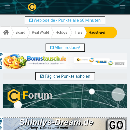
-
Weblose.de - Punkte alle 60 Minuten
Board
Real World
Hobbys
Tiere
Haustiere?
Alles exklusiv!
erbung
Tägliche Punkte abholen
F
orum
erbung