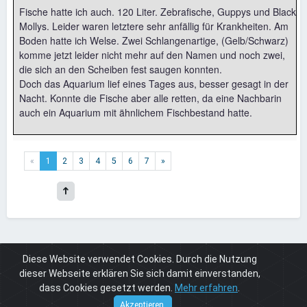
Fische hatte ich auch. 120 Liter. Zebrafische, Guppys und Black
Mollys. Leider waren letztere sehr anfällig für Krankheiten. Am
Boden hatte ich Welse. Zwei Schlangenartige, (Gelb/Schwarz)
komme jetzt leider nicht mehr auf den Namen und noch zwei,
die sich an den Scheiben fest saugen konnten.
Doch das Aquarium lief eines Tages aus, besser gesagt in der
Nacht. Konnte die Fische aber alle retten, da eine Nachbarin
auch ein Aquarium mit ähnlichem Fischbestand hatte.
«
1
2
3
4
5
6
7
»
Diese Website verwendet Cookies. Durch die Nutzung
Board
Real World
Hobbys
Tiere
Haustiere?
dieser Webseite erklären Sie sich damit einverstanden,
dass Cookies gesetzt werden.
Mehr erfahren
.
Cuneros
© 2026
Akzeptieren.