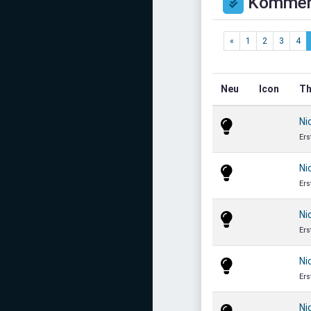
Kommen
Mediadaten
Statistiken
«
1
2
3
4
Facebook
Neu
Icon
T
Youtube
Ni
Instagram
Ers
Ni
Ers
Ni
Ers
Ni
Ers
Ni