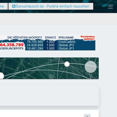
ine
Bonustausch.de - Punkte einfach tauschen