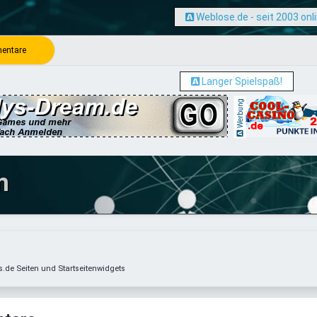
Weblose.de - seit 2003 onl
entare
Langer Spielspaß!
Werbung
m
de Seiten und Startseitenwidgets