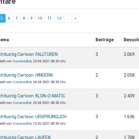
tare
5
6
7
8
9
10
11
12
…
»
hema
Beiträge
Besuch
chtlustig Cartoon: FALLTÜREN
3
2.069
tellt von
CunerosBot
, 23.04.2021 08:30 Uhr
chtlustig Cartoon: HINDERN
2
2.058
tellt von
CunerosBot
, 24.04.2021 08:30 Uhr
chtlustig Cartoon: KLON-O-MATIC
3
2.439
tellt von
CunerosBot
, 25.04.2021 08:30 Uhr
chtlustig Cartoon: URSPRÜNGLICH
3
1.636
tellt von
CunerosBot
, 13.02.2021 08:30 Uhr
chtlustig Cartoon: LAUFEN
2
1.708