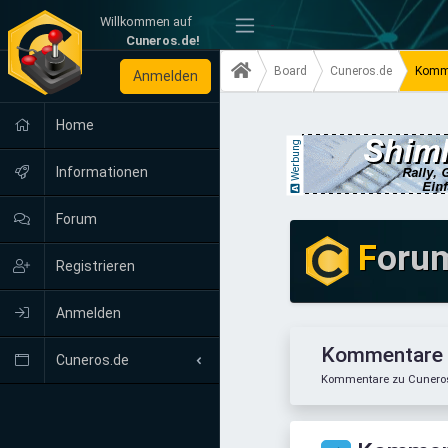
Willkommen auf
-
Cuneros.de!
Board
Cuneros.de
Komm
Anmelden
Home
Werbung
Informationen
Forum
F
oru
Registrieren
Anmelden
Kommentare
Cuneros.de
Kommentare zu Cuneros.
Neuigkeiten