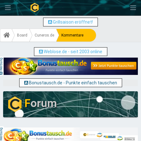
-
Grillsaison eröffnet!
Board
Cuneros.de
Kommentare
Weblose.de - seit 2003 online
erbung
Bonustausch.de - Punkte einfach tauschen
F
orum
erbung