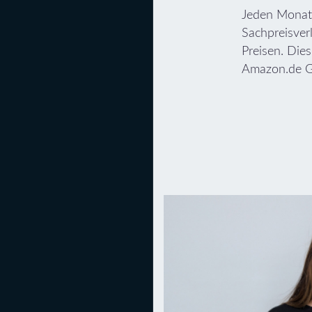
Jeden Monat 
Sachpreisver
Preisen. Die
Amazon.de Gu