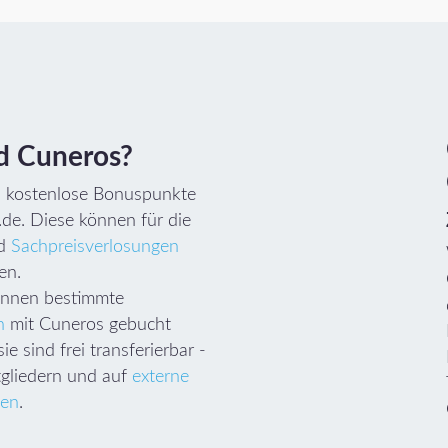
d Cuneros?
d kostenlose Bonuspunkte
de. Diese können für die
d
Sachpreisverlosungen
en.
önnen bestimmte
n
mit Cuneros gebucht
e sind frei transferierbar -
gliedern und auf
externe
ten
.