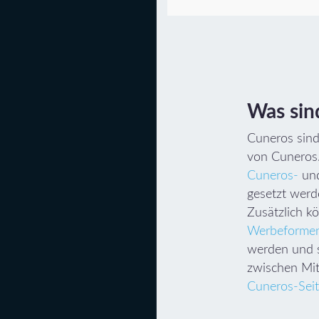
Was sin
Cuneros sin
von Cuneros.
Cuneros-
un
gesetzt werd
Zusätzlich k
Werbeforme
werden und si
zwischen Mit
Cuneros-Sei