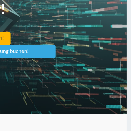
!
n!
rbung buchen!