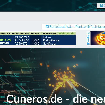
Bonustausch.de - Punkte einfach taus
Werbung
Cuneros.de - die ne