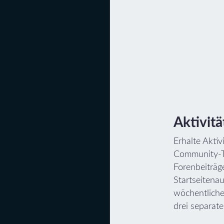
Aktivitä
Erhalte Aktiv
Community-T
Forenbeiträg
Startseitenau
wöchentliche
drei separat