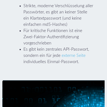
Strikte, moderne Verschlüsselung aller
Passwörter, es gibt an keiner Stelle
ein Klartextpasswort (und keine
einfachen md5-Hashes)
Für kritische Funktionen ist eine
Zwei-Faktor-Authentifizierung
vorgeschrieben
Es gibt kein zentrales API-Passwort,
sondern ein für jede
externe Seite
individuelles Einmal-Passwort.