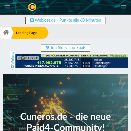
-
Weblose.de - Punkte alle 60 Minuten
Landing Page
Top Slots, Top Spaß
Werbung
Cuneros.de - die neue
Paid4-Community!