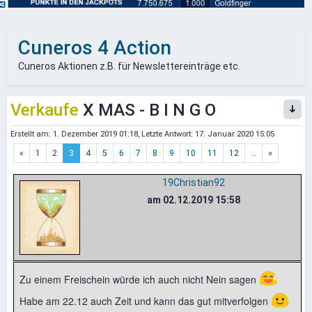
Cuneros 4 Action
Cuneros Aktionen z.B. für Newslettereinträge etc.
Verkaufe
X MAS - B I N G O
Erstellt am:
1. Dezember 2019 01:18
, Letzte Antwort:
17. Januar 2020 15:05
«
1
2
3
4
5
6
7
8
9
10
11
12
…
»
19Christian92
am 02.12.2019 15:58
😅
Zu einem Freischein würde ich auch nicht Nein sagen
🙂
Habe am 22.12 auch Zeit und kann das gut mitverfolgen