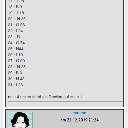
17 : I 28
18 : B 9
19 : I 18
20 : N 36
21 : O 68
22 : I 24
23 : B 1
24 : O 74
25 : N44
26 : I 19
27 : G 60
28 : N 35
29 : B 3
30 : N 43
31 : I 23
nein 4 ecken steht als Gewinn auf seite 1
canson
am 22.12.2019 21:24