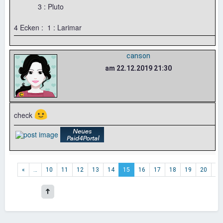
3 : Pluto
4 Ecken : 1 : Larimar
canson
am 22.12.2019 21:30
🙂
check
«
…
10
11
12
13
14
15
16
17
18
19
20
…