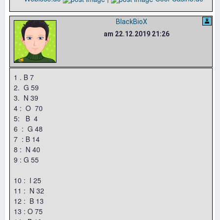
BlackBioX
am 22.12.2019 21:26
1 . B 7
2. G 59
3. N 39
4 : O 70
5: B 4
6 : G 48
7 : B 14
8 : N 40
9 : G 55
10 : I 25
11 : N 32
12 : B 13
13 : O 75