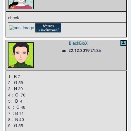
check
BlackBioX
am 22.12.2019 21:25
1 . B 7
2. G 59
3. N 39
4 : O 70
5: B 4
6 : G 48
7 : B 14
8 : N 40
9 : G 55