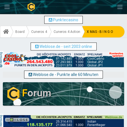
-
Punktecasino
Board
Cuneros 4
Cuneros 4 Action
X MAS - B I N G O
Weblose.de - seit 2003 online
erbung
Weblose.de - Punkte alle 60 Minuten
F
orum
erbung