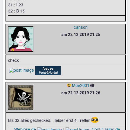
31 : I 23
32 : B 15
canson
am 22.12.2019 21:25
check
Moe2001
am 22.12.2019 21:26
😎
Bis 32 alles gechecked... leider erst 4 Treffer
Weblose.de
|
Cool-Casino.de