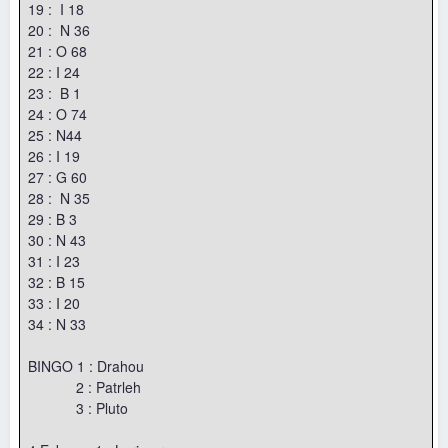
19 : I 18
20 : N 36
21 : O 68
22 : I 24
23 : B 1
24 : O 74
25 : N44
26 : I 19
27 : G 60
28 : N 35
29 : B 3
30 : N 43
31 : I 23
32 : B 15
33 : I 20
34 : N 33
BINGO 1 : Drahou
2 : Patrleh
3 : Pluto