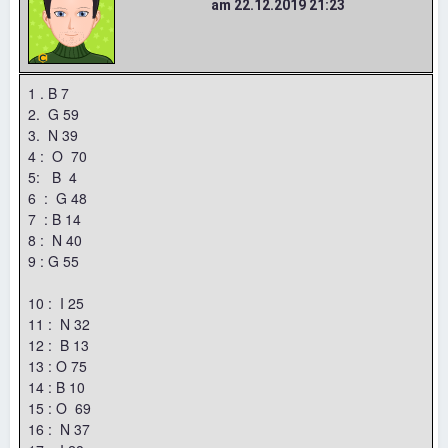
am 22.12.2019 21:23
1 . B 7
2. G 59
3. N 39
4 : O 70
5: B 4
6 : G 48
7 : B 14
8 : N 40
9 : G 55
10 : I 25
11 : N 32
12 : B 13
13 : O 75
14 : B 10
15 : O 69
16 : N 37