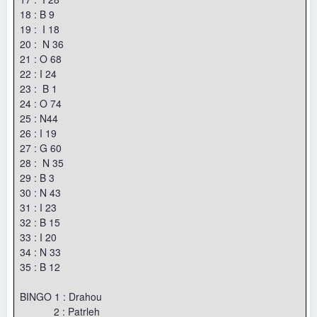
18 : B 9
19 : I 18
20 : N 36
21 : O 68
22 : I 24
23 : B 1
24 : O 74
25 : N44
26 : I 19
27 : G 60
28 : N 35
29 : B 3
30 : N 43
31 : I 23
32 : B 15
33 : I 20
34 : N 33
35 : B 12
BINGO 1 : Drahou
2 : Patrleh