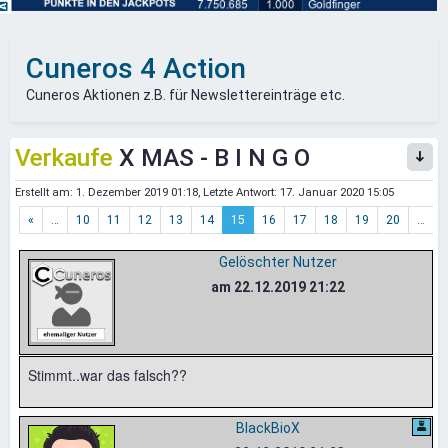
Cuneros 4 Action
Cuneros Aktionen z.B. für Newslettereinträge etc.
Verkaufe
X MAS - B I N G O
Erstellt am:
1. Dezember 2019 01:18
, Letzte Antwort:
17. Januar 2020 15:05
«
…
10
11
12
13
14
15
16
17
18
19
20
…
»
Gelöschter Nutzer
am 22.12.2019 21:22
Stimmt..war das falsch??
BlackBioX