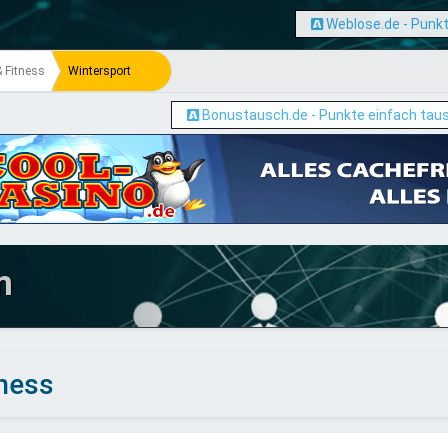
Weblose.de - Punkt
& Fitness
Wintersport
Bonustausch.de - Punkte einfach tau
m
tness