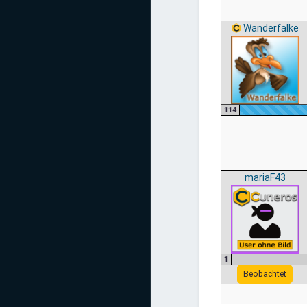
Wanderfalke
114
mariaF43
1
Beobachtet