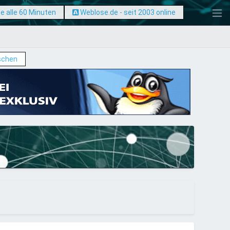
e alle 60 Minuten
Weblose.de - seit 2003 online
schen