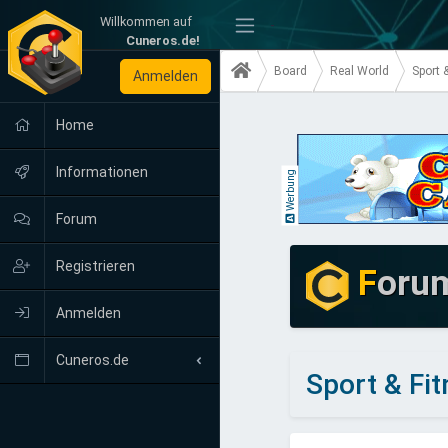
Willkommen auf
-
Cuneros.de!
Board
Real World
Sport 
Anmelden
Home
Informationen
Werbung
Forum
Registrieren
F
oru
Anmelden
Cuneros.de
Sport & Fi
Neuigkeiten