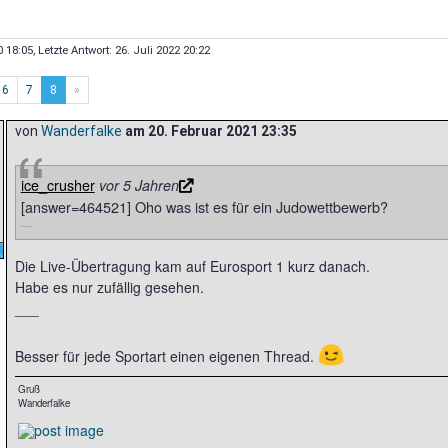
0 18:05
, Letzte Antwort:
26. Juli 2022 20:22
6
7
8
»
von
Wanderfalke
am
20. Februar 2021 23:35
ice_crusher
vor 5 Jahren
[answer=464521] Oho was ist es für ein Judowettbewerb?
Die Live-Übertragung kam auf Eurosport 1 kurz danach.
Habe es nur zufällig gesehen.
___
😉
Besser für jede Sportart einen eigenen Thread.
Gruß
Wanderfalke