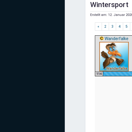
Mediadaten
Wintersport
Erstellt am:
12. Januar 202
Statistiken
«
2
3
4
5
Facebook
Wanderfalke
Youtube
Instagram
114