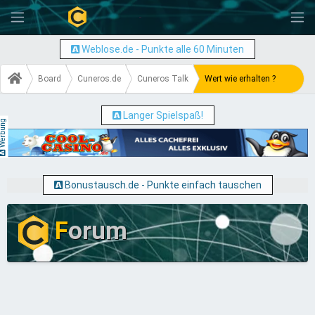
-
Weblose.de - Punkte alle 60 Minuten
Board
Cuneros.de
Cuneros Talk
Wert wie erhalten ?
Langer Spielspaß!
erbung
Bonustausch.de - Punkte einfach tauschen
F
orum