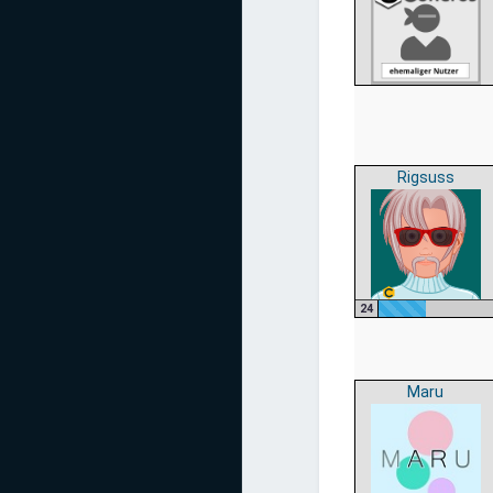
Rigsuss
24
Maru