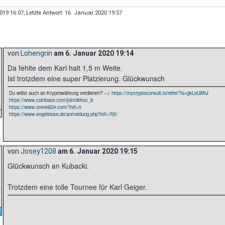
019 16:07
, Letzte Antwort:
16. Januar 2020 19:57
von
Lohengrin
am
6. Januar 2020 19:14
Da fehlte dem Karl halt 1,5 m Weite.
Ist trotzdem eine super Platzierung. Glückwunsch
Du willst auch an Kryprowährung verdienen? -->
https://mycryptoconsult.io/refer/?a=gkLeLWhJ
https://www.coinbase.com/join/dirksc_b
https://www.one4all24.com/?ref=5
https://www.engelslose.de/anmeldung.php?ref=700
von
Josey1208
am
6. Januar 2020 19:15
Glückwunsch an Kubacki.
Trotzdem eine tolle Tournee für Karl Geiger.