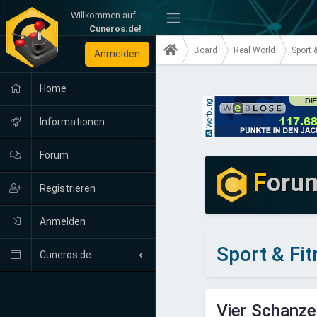
Willkommen auf
-
Cuneros.de!
Board
Real World
Sport 
Anmelden
Home
Werbung
Informationen
Forum
F
oru
Registrieren
Anmelden
Sport & Fi
Cuneros.de
Neuigkeiten
Vier Schanze