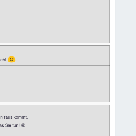
🙂
geht
gen raus kommt.
as Sie tun! 🤑