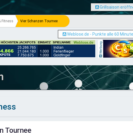
Grillsaison eröffn
& Fitness
Vier Schanzen Tournee
Weblose.de - Punkte alle 60 Minut
Werbung
m
tness
n Tournee