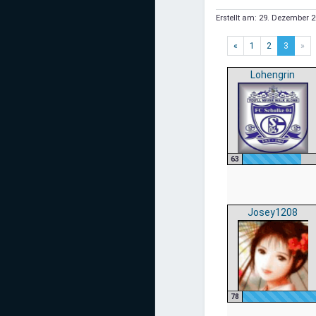
Mediadaten
Erstellt am:
29. Dezember 2
Statistiken
«
1
2
3
»
Facebook
Lohengrin
Youtube
Instagram
63
Josey1208
78