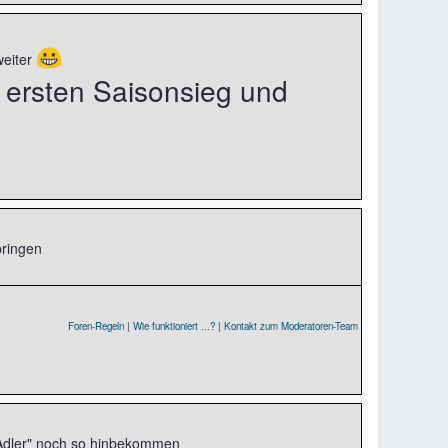
😀
weiter
t ersten Saisonsieg und
pringen
Foren-Regeln
|
Wie funktioniert ...?
|
Kontakt zum Moderatoren-Team
 Adler" noch so hinbekommen