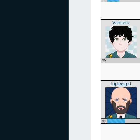
Vancers
25
tripleeight
21