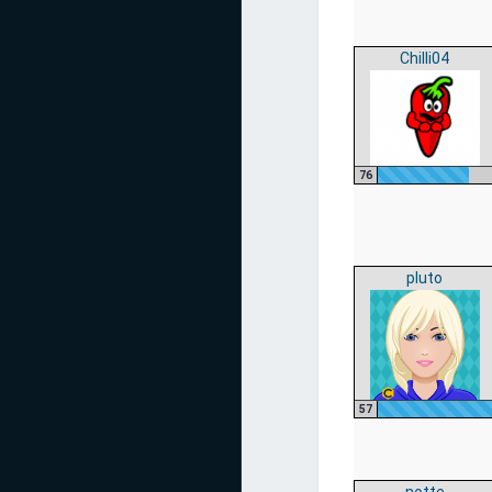
Chilli04
76
pluto
57