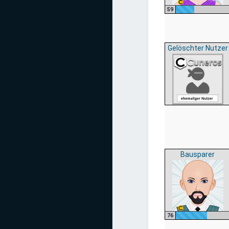
59
Gelöschter Nutzer
Bausparer
76