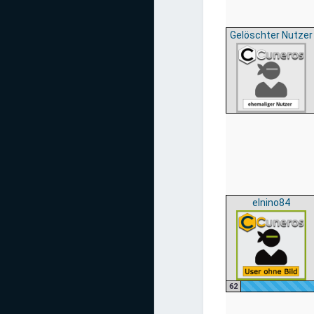
Gelöschter Nutzer
elnino84
62