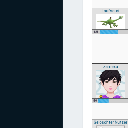
Laufsauri
128
zamexa
59
Gelöschter Nutzer