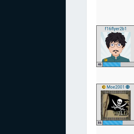
f16flyer2b1
46
Moe2001
86