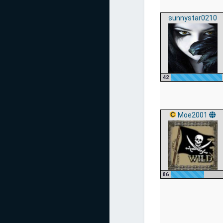
sunnystar0210
42
Moe2001
86