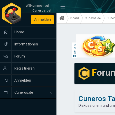
Willkommen auf
-
Cuneros.de!
Board
Cuneros.de
Cuner
Anmelden
Home
Informationen
Werbung
Forum
Registrieren
F
oru
Anmelden
Cuneros.de
Cuneros Ta
Neuigkeiten
Diskussionen rund um