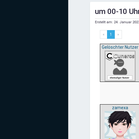
Mediadaten
um 00-10 Uhr
Statistiken
Erstellt am:
24. Januar 202
Facebook
«
1
»
Youtube
Gelöschter Nutzer
Instagram
zamexa