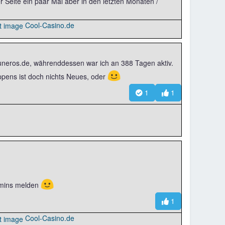
r Seite ein paar Mal aber in den letzten Monaten /
Cool-Casino.de
Cuneros.de, währenddessen war ich an 388 Tagen aktiv.
☺️
ppens ist doch nichts Neues, oder
1
1
🙂
Admins melden
1
Cool-Casino.de