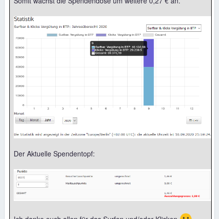
Somit wächst die Spendendose um weitere 0,27 € an.
Der Aktuelle Spendentopf:
🙂