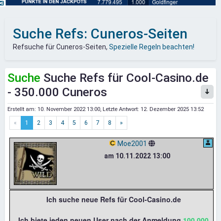
Suche Refs: Cuneros-Seiten
Refsuche für Cuneros-Seiten,
Spezielle Regeln beachten!
Suche
Suche Refs für Cool-Casino.de
- 350.000 Cuneros
Erstellt am:
10. November 2022 13:00
, Letzte Antwort:
12. Dezember 2025 13:52
«
1
2
3
4
5
6
7
8
»
Moe2001
am 10.11.2022 13:00
Ich suche neue Refs für Cool-Casino.de
Ich biete jeden neuen User nach der Anmeldung
100.000