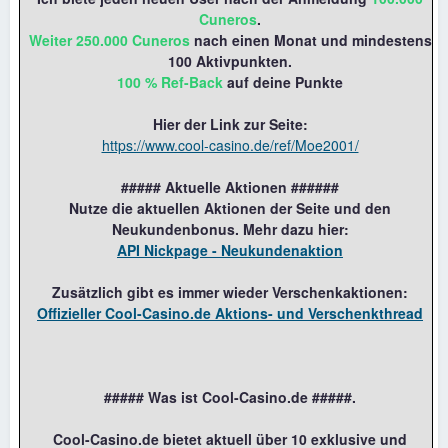
Cuneros
.
Weiter 250.000 Cuneros
nach einen Monat und mindestens
100 Aktivpunkten.
100 % Ref-Back
auf deine Punkte
Hier der Link zur Seite:
https://www.cool-casino.de/ref/Moe2001/
##### Aktuelle Aktionen ######
Nutze die aktuellen Aktionen der Seite und den
Neukundenbonus. Mehr dazu hier:
API Nickpage - Neukundenaktion
Zusätzlich gibt es immer wieder Verschenkaktionen:
Offizieller Cool-Casino.de Aktions- und Verschenkthread
##### Was ist Cool-Casino.de #####
.
Cool-Casino.de bietet aktuell über 10 exklusive und