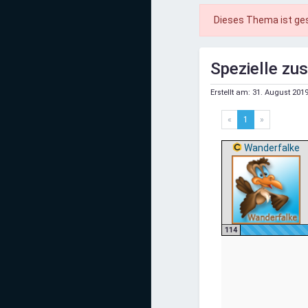
Mediadaten
Dieses Thema ist ge
Statistiken
Spezielle zu
Facebook
Erstellt am:
31. August 2019
Youtube
«
1
»
Instagram
Wanderfalke
114