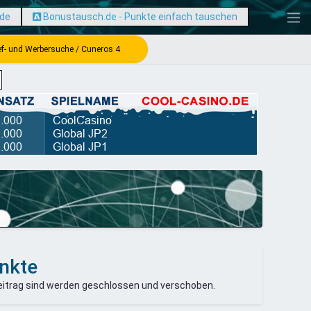
.de
Bonustausch.de - Punkte einfach tauschen
Ref- und Werbersuche / Cuneros 4
unkte
eitrag sind werden geschlossen und verschoben.