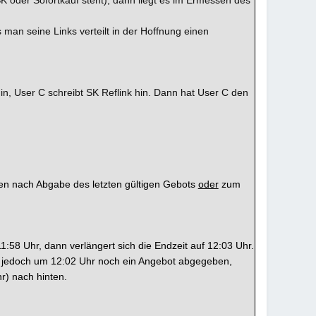
SK oder Sofortkauf steht), dann liegt es im Ermessen des
 man seine Links verteilt in der Hoffnung einen
 hin, User C schreibt SK Reflink hin. Dann hat User C den
en nach Abgabe des letzten gültigen Gebots
oder
zum
:58 Uhr, dann verlängert sich die Endzeit auf 12:03 Uhr.
rd jedoch um 12:02 Uhr noch ein Angebot abgegeben,
r) nach hinten.