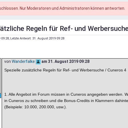
schlossen. Nur Moderatoren und Administratoren können antworten.
sätzliche Regeln für Ref- und Werbersuch
 09:28
, Letzte Antwort:
31. August 2019 09:28
von
Wanderfalke
am
31. August 2019 09:28
Spezielle zusätzliche Regeln für Ref- und Werbersuche / Cuneros 4
1. Alle Angebot im Forum müssen in Cuneros angegeben werden. Wen
in Cuneros zu schreiben und die Bonus-Credits in Klammern dahinte
(Beispiele: 10.000, 200.000, usw.).