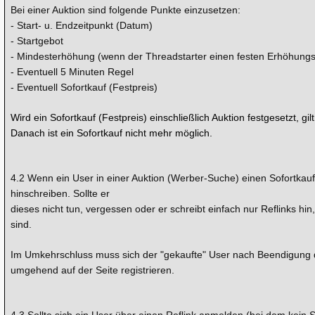
Bei einer Auktion sind folgende Punkte einzusetzen:
- Start- u. Endzeitpunkt (Datum)
- Startgebot
- Mindesterhöhung (wenn der Threadstarter einen festen Erhöhungss
- Eventuell 5 Minuten Regel
- Eventuell Sofortkauf (Festpreis)
Wird ein Sofortkauf (Festpreis) einschließlich Auktion festgesetzt, g
Danach ist ein Sofortkauf nicht mehr möglich.
4.2 Wenn ein User in einer Auktion (Werber-Suche) einen Sofortkauf 
hinschreiben. Sollte er
dieses nicht tun, vergessen oder er schreibt einfach nur Reflinks hin,
sind.
Im Umkehrschluss muss sich der "gekaufte" User nach Beendigung d
umgehend auf der Seite registrieren.