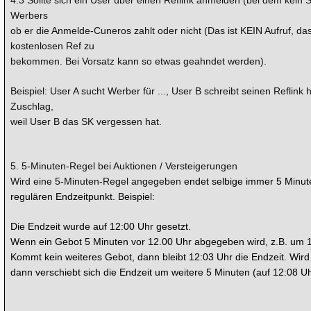
4.3 Sollte sich ein User über einen Reflink anmelden (bei dem kein 
Werbers
ob er die Anmelde-Cuneros zahlt oder nicht (Das ist KEIN Aufruf, das
kostenlosen Ref zu
bekommen. Bei Vorsatz kann so etwas geahndet werden).
Beispiel: User A sucht Werber für ..., User B schreibt seinen Reflink
Zuschlag,
weil User B das SK vergessen hat.
5. 5-Minuten-Regel bei Auktionen / Versteigerungen
Wird eine 5-Minuten-Regel angegeben
endet selbige immer 5 Minut
regulären Endzeitpunkt.
Beispiel:
Die Endzeit wurde auf 12:00 Uhr gesetzt.
W
enn ein Gebot 5 Minuten vor 12.00 Uhr abgegeben wird, z.B. um 11
Kommt kein weiteres Gebot, dann bleibt 12:03 Uhr die Endzeit. Wi
dann verschiebt sich die Endzeit um weitere 5 Minuten (auf 12:08 Uh