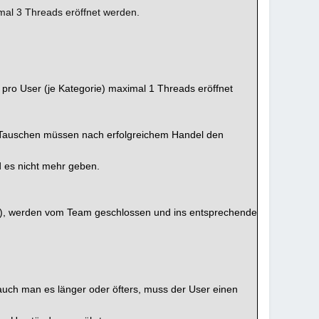
mal 3 Threads eröffnet werden.
pro User (je Kategorie) maximal 1
Threads
eröffnet
n/Tauschen müssen nach erfolgreichem
Handel den
d es nicht mehr geben.
rag), werden vom Team geschlossen und ins entsprechende
rauch man es länger oder öfters, muss der User einen