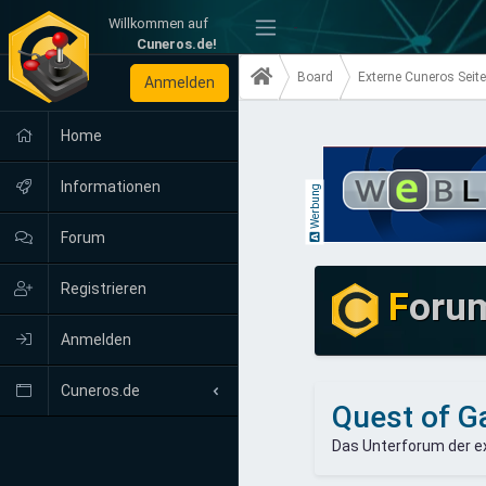
Willkommen auf
-
Cuneros.de!
Board
Externe Cuneros Seit
Anmelden
Home
Informationen
Werbung
Forum
Registrieren
F
oru
Anmelden
Cuneros.de
Quest of G
Neuigkeiten
Das Unterforum der ex