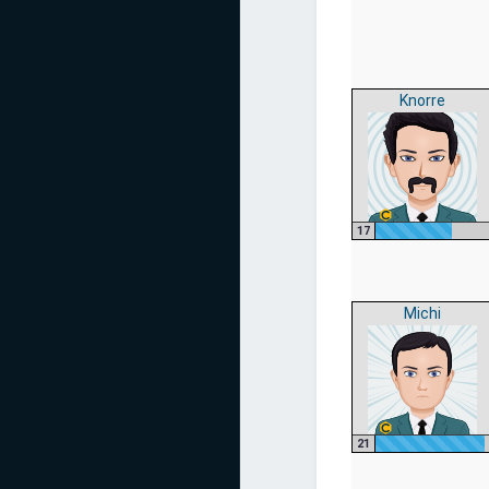
Knorre
17
Michi
21