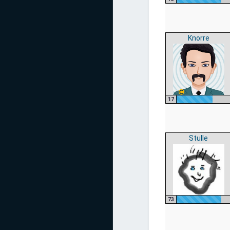
Knorre
17
Stulle
73