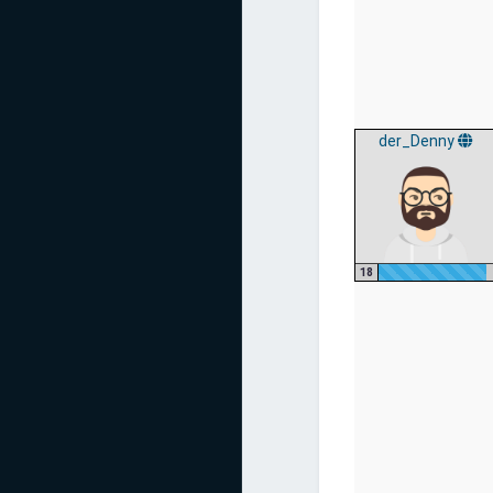
der_Denny
18