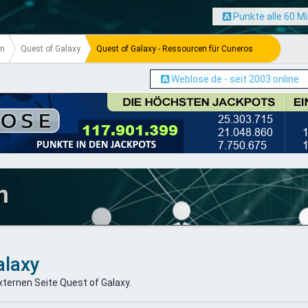
Punkte alle 60 M
en
Quest of Galaxy
Quest of Galaxy - Ressourcen für Cuneros
Weblose.de - seit 2003 online
m
alaxy
ternen Seite Quest of Galaxy.