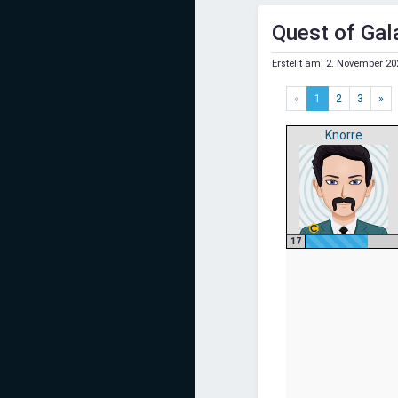
Mediadaten
Quest of Gal
Statistiken
Erstellt am:
2. November 20
Facebook
«
1
2
3
»
Youtube
Knorre
Instagram
17