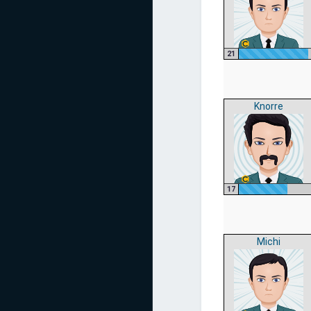
21
Knorre
17
Michi