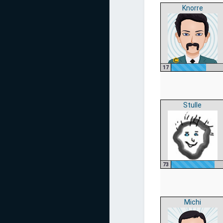
Knorre
17
Stulle
73
Michi