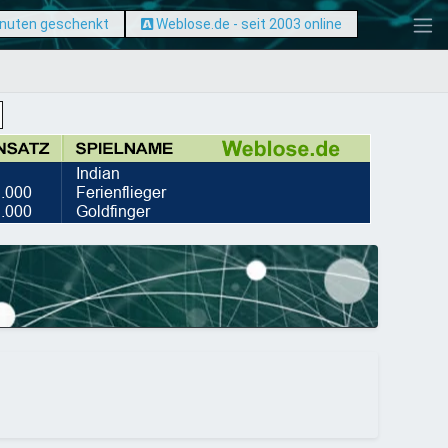
inuten geschenkt
Weblose.de - seit 2003 online