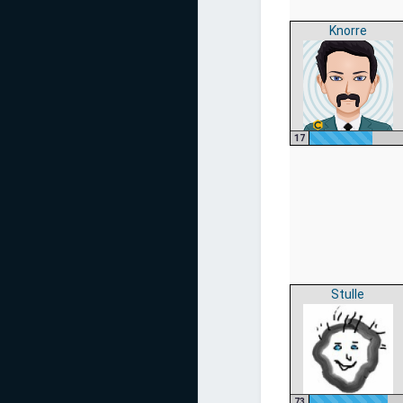
Knorre
17
Stulle
73